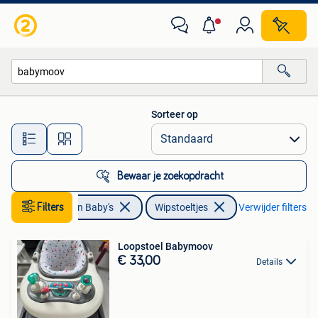
Wipstoeltjes
Sorteer op
Alle afstanden…
Bewaar je zoekopdracht
Kinderen en Baby's
Filters
Wipstoeltjes
Verwijder filters
Loopstoel Babymoov
€ 33,00
Details