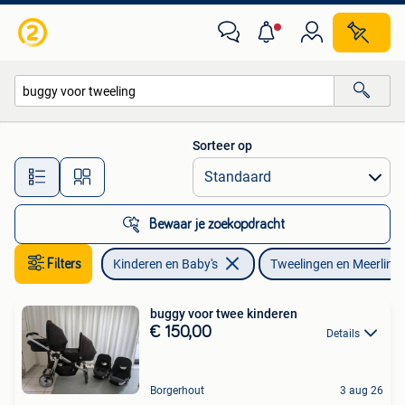
Tweelingen en Meerlingen
Sorteer op
Alle afstanden…
Bewaar je zoekopdracht
Filters
Kinderen en Baby's
Tweelingen en Meerling
buggy voor twee kinderen
€ 150,00
Details
Borgerhout
3 aug 26