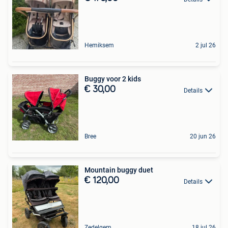
Hemiksem
2 jul 26
Buggy voor 2 kids
€ 30,00
Details
Bree
20 jun 26
Mountain buggy duet
€ 120,00
Details
Zedelgem
18 jul 26