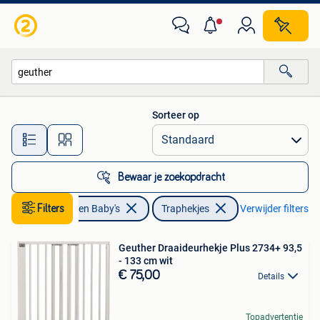
Traphekjes
Sorteer op
Alle afstanden…
Bewaar je zoekopdracht
Filters
Kinderen en Baby's
Traphekjes
Verwijder filters
Geuther Draaideurhekje Plus 2734+ 93,5
- 133 cm wit
€ 75,00
Details
Topadvertentie