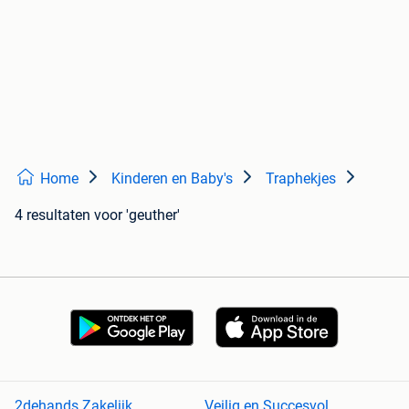
Home
Kinderen en Baby's
Traphekjes
4 resultaten
voor 'geuther'
2dehands Zakelijk
Veilig en Succesvol