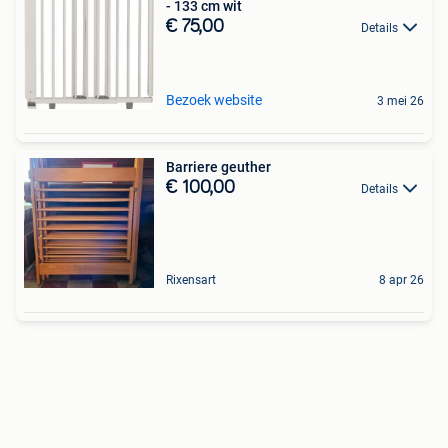
- 133 cm wit
€ 75,00
Details
Bezoek website
3 mei 26
Barriere geuther
€ 100,00
Details
Rixensart
8 apr 26