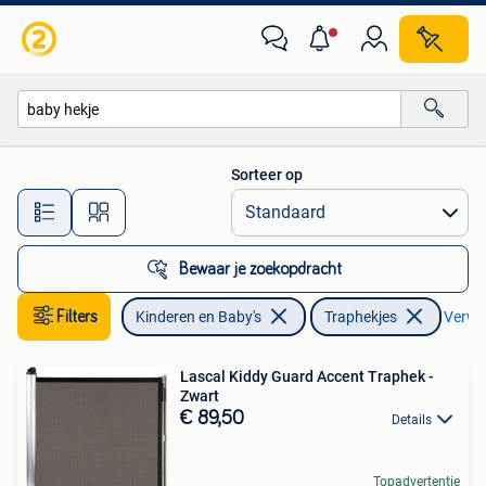
Traphekjes
Sorteer op
Alle afstanden…
Bewaar je zoekopdracht
Filters
Kinderen en Baby's
Traphekjes
Verwij
Lascal Kiddy Guard Accent Traphek -
Zwart
€ 89,50
Details
Topadvertentie