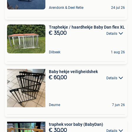
Arendonk & Deel Retie
24 jul 26
Traphekje / haardhekje Baby Dan flex XL
€ 35,00
Details
Dilbeek
1 aug 26
Baby hekje veiligheidshek
€ 60,00
Details
Deurne
7 jun 26
traphek voor baby (BabyDan)
€ 30,00
Details