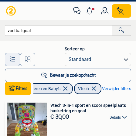
Speelgoed | Vtech
Sorteer op
Alle afstanden…
Bewaar je zoekopdracht
Filters
Kinderen en Baby's
Vtech
Verwijder filters
Vtech 3-in-1 sport en scoor speelplaats
basketring en goal
€ 30,00
Details