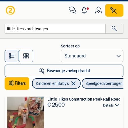
Speelgoed |Speelgoedvoertuigen
Sorteer op
Alle afstanden…
Bewaar je zoekopdracht
Filters
Kinderen en Baby's
Speelgoedvoertuigen
Little Tikes Construction Peak Rail Road
€ 25,00
Details