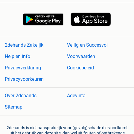
2dehands Zakelijk
Veilig en Succesvol
Help en info
Voorwaarden
Privacyverklaring
Cookiebeleid
Privacyvoorkeuren
Over 2dehands
Adevinta
Sitemap
2dehands is niet aansprakelijk voor (gevolg)schade die voortkomt
uit het gebruik van deze site, dan wel uit fouten of ontbrekende