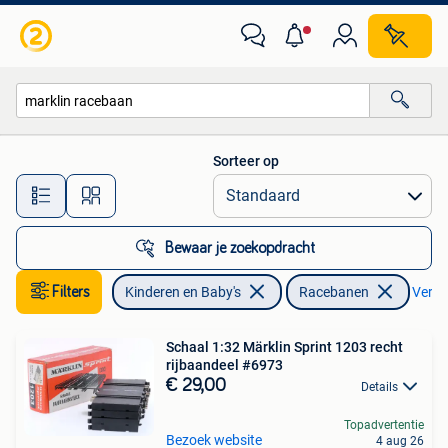
Speelgoed | Racebanen
Sorteer op
Alle afstanden…
Bewaar je zoekopdracht
Filters
Kinderen en Baby's
Racebanen
Verwij
Schaal 1:32 Märklin Sprint 1203 recht
rijbaandeel #6973
€ 29,00
Details
Topadvertentie
Bezoek website
4 aug 26