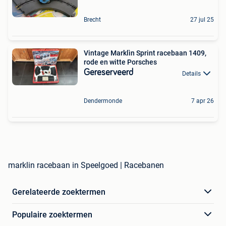
Brecht
27 jul 25
Vintage Marklìn Sprint racebaan 1409,
rode en witte Porsches
Gereserveerd
Details
Dendermonde
7 apr 26
marklin racebaan in Speelgoed | Racebanen
Gerelateerde zoektermen
Populaire zoektermen