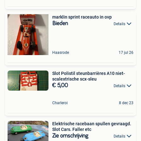
marklin sprint raceauto in ovp
Bieden
Details
Haasrode
17 jul 26
Slot Polistil steunbarrières A10 niet-
scalextrische scx-sleu
€ 5,00
Details
Charleroi
8 dec 23
Elektrische racebaan spullen gevraagd.
Slot Cars. Faller etc
Zie omschrijving
Details