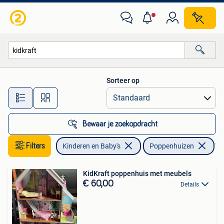
Speelgoed | Poppenhuizen
Sorteer op
Alle afstanden…
Bewaar je zoekopdracht
Filters
Kinderen en Baby's
Poppenhuizen
Ver
KidKraft poppenhuis met meubels
€ 60,00
Details