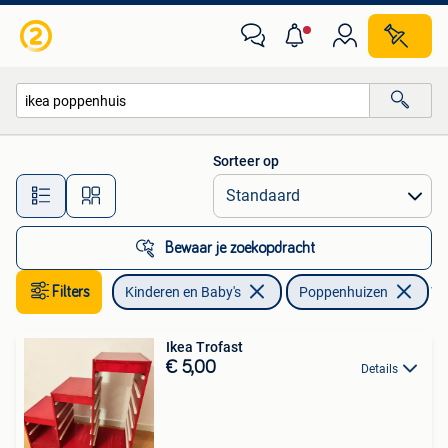
Speelgoed | Poppenhuizen
Sorteer op
Alle afstanden…
Bewaar je zoekopdracht
Filters
Kinderen en Baby's
Poppenhuizen
Ver
Ikea Trofast
€ 5,00
Details