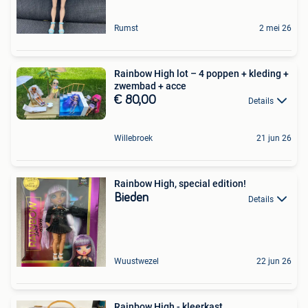
Rumst
2 mei 26
Rainbow High lot – 4 poppen + kleding +
zwembad + acce
€ 80,00
Details
Willebroek
21 jun 26
Rainbow High, special edition!
Bieden
Details
Wuustwezel
22 jun 26
Rainbow High - kleerkast