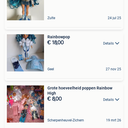
Zulte
24 jul 25
Rainbowpop
€ 18,00
Details
Geel
27 nov 25
Grote hoeveelheid poppen Rainbow
High
€ 8,00
Details
Scherpenheuvel-Zichem
19 mrt 26