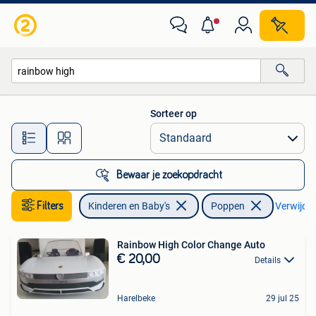
Speelgoed | Poppen
Sorteer op
Alle afstanden…
Bewaar je zoekopdracht
Filters
Kinderen en Baby's
Poppen
Verwijder 
Rainbow High Color Change Auto
€ 20,00
Details
Harelbeke
29 jul 25