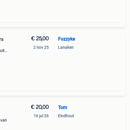
€ 25,00
Fozzyke
rs
2 nov 25
Lanaken
uit
jasje,
€ 20,00
Tom
16 jul 26
Eindhout
 van