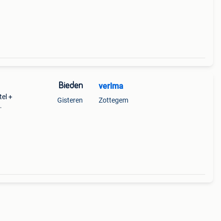
Bieden
verlma
el +
Gisteren
Zottegem
oper