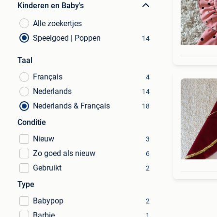
Kinderen en Baby's
Alle zoekertjes
Speelgoed | Poppen
14
Taal
Français
4
Nederlands
14
Nederlands & Français
18
Conditie
Nieuw
3
Zo goed als nieuw
6
Gebruikt
2
Type
Babypop
2
Barbie
1