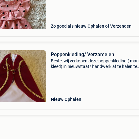
Zo goed als nieuw
Ophalen of Verzenden
Poppenkleding/ Verzamelen
Beste, wij verkopen deze poppenkleding ( mant
kleed) in nieuwstaat/ handwerk af te halen te
zottegem graag vooraf seintje via mail of sms
0473435352 opsturen kan op kosten van de k
tip: zie oo
Nieuw
Ophalen