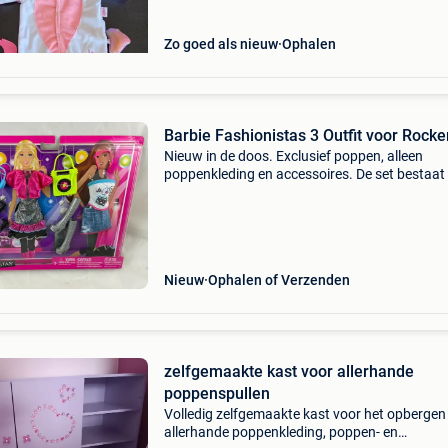
rookvrij hu
Zo goed als nieuw
Ophalen
Barbie Fashionistas 3 Outfit voor Rocke
Nieuw in de doos. Exclusief poppen, alleen
poppenkleding en accessoires. De set bestaat 
een kokerjurk, een glitterjurk met rok en bolero
een gebreide top met grafische print en een
minirok.
Nieuw
Ophalen of Verzenden
zelfgemaakte kast voor allerhande
poppenspullen
Volledig zelfgemaakte kast voor het opbergen
allerhande poppenkleding, poppen- en