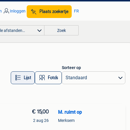
n
Inloggen
FR
Plaats zoekertje
lle afstanden…
Zoek
Sorteer op
Lijst
Foto’s
€ 15,00
M. ruimt op
2 aug 26
Merksem