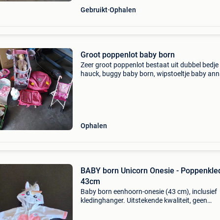
Gebruikt
Ophalen
Groot poppenlot baby born
Zeer groot poppenlot bestaat uit dubbel bedje
hauck, buggy baby born, wipstoeltje baby anna
badje, bolderkar, heel wat poppenkleding oa v
baby born en toebehoren. Alsook een leuke zit
Ophalen
BABY born Unicorn Onesie - Poppenkle
43cm
Baby born eenhoorn-onesie (43 cm), inclusief
kledinghanger. Uitstekende kwaliteit, geen
gebreken. Pop (emma) enkel ter illustratie, ma
ook verkrijgbaar: zie ander zoekertje. Komt uit