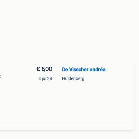
€ 6,00
De Visscher andréa
k
4 jul 24
Huldenberg