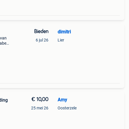
Bieden
dimitri
 van
6 jul 26
Lier
bell,
an
zak, t
€ 10,00
Amy
ding
25 mei 26
Oosterzele
ar
 een