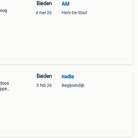
Bieden
AM
 nog
4 mei 26
Herk-De-Stad
Bieden
nadia
 doos
5 feb 26
Begijnendijk
oppen