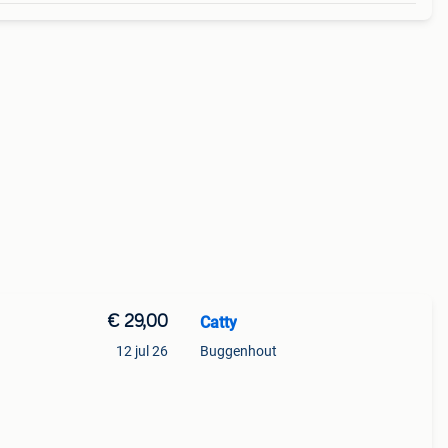
€ 29,00
Catty
12 jul 26
Buggenhout