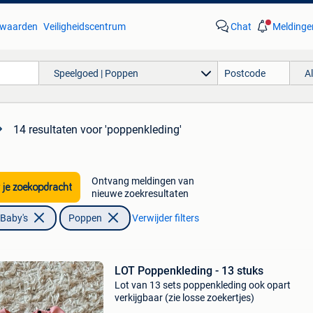
waarden
Veiligheidscentrum
Chat
Meldinge
Speelgoed | Poppen
A
14 resultaten
voor 'poppenkleding'
Ontvang meldingen van
 je zoekopdracht
nieuwe zoekresultaten
 Baby's
Poppen
Verwijder filters
LOT Poppenkleding - 13 stuks
Lot van 13 sets poppenkleding ook opart
verkijgbaar (zie losse zoekertjes)