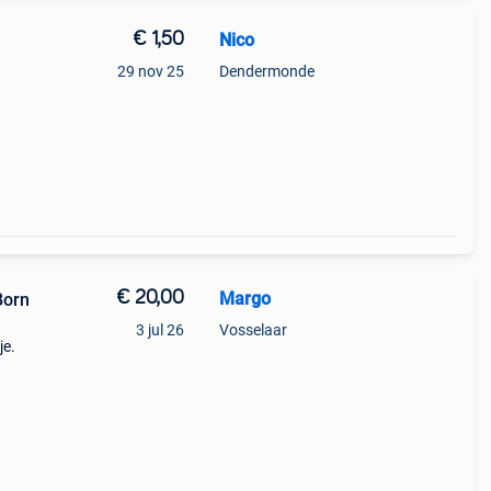
€ 1,50
Nico
29 nov 25
Dendermonde
€ 20,00
Margo
Born
3 jul 26
Vosselaar
je.