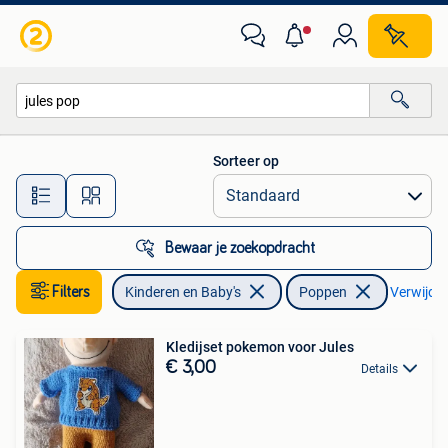
Speelgoed | Poppen
Sorteer op
Alle afstanden…
Bewaar je zoekopdracht
Filters
Kinderen en Baby's
Poppen
Verwijder 
Kledijset pokemon voor Jules
€ 3,00
Details