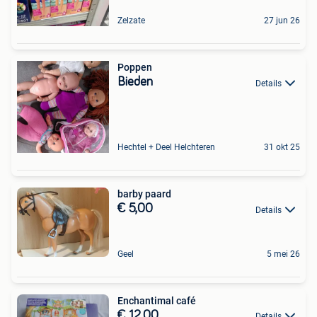
Zelzate
27 jun 26
Poppen
Bieden
Details
Hechtel + Deel Helchteren
31 okt 25
barby paard
€ 5,00
Details
Geel
5 mei 26
Enchantimal café
€ 12,00
Details