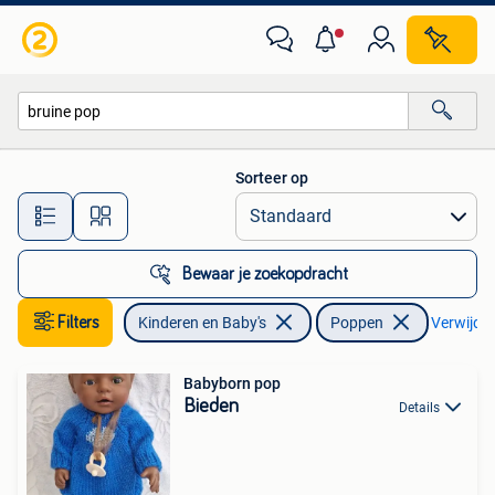
Speelgoed | Poppen
Sorteer op
Alle afstanden…
Bewaar je zoekopdracht
Filters
Kinderen en Baby's
Poppen
Verwijder 
Babyborn pop
Bieden
Details