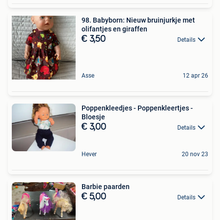
98. Babyborn: Nieuw bruinjurkje met
olifantjes en giraffen
€ 3,50
Details
Asse
12 apr 26
Poppenkleedjes - Poppenkleertjes -
Bloesje
€ 3,00
Details
Hever
20 nov 23
Barbie paarden
€ 5,00
Details