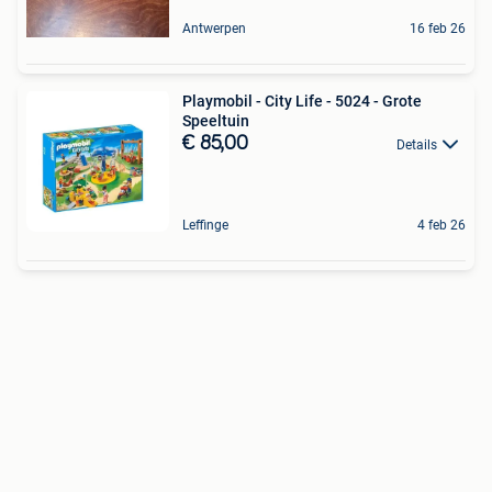
Antwerpen
16 feb 26
Playmobil - City Life - 5024 - Grote
Speeltuin
€ 85,00
Details
Leffinge
4 feb 26