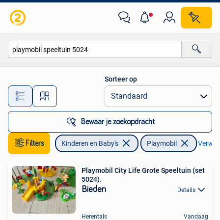
Speelgoed | Playmobil
Sorteer op
Alle afstanden…
Bewaar je zoekopdracht
Filters
Kinderen en Baby's
Playmobil
Verwijd
Playmobil City Life Grote Speeltuin (set
5024).
Bieden
Details
Herentals
Vandaag