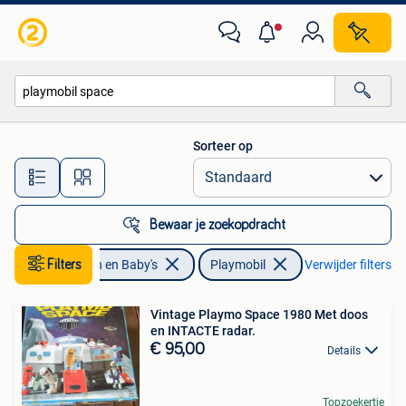
Speelgoed | Playmobil
Sorteer op
Alle afstanden…
Bewaar je zoekopdracht
Filters
Kinderen en Baby's
Playmobil
Verwijder filters
Vintage Playmo Space 1980 Met doos
en INTACTE radar.
€ 95,00
Details
Topzoekertje