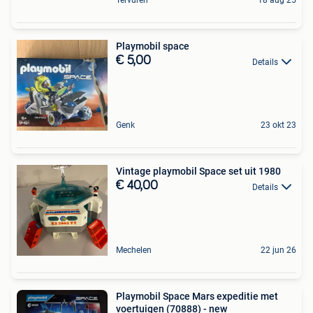
Tervuren
18 aug 25
Playmobil space
€ 5,00
Details
Genk
23 okt 23
Vintage playmobil Space set uit 1980
€ 40,00
Details
Mechelen
22 jun 26
Playmobil Space Mars expeditie met
voertuigen (70888) - new