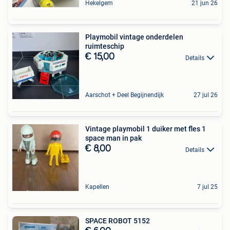
Hekelgem
21 jun 26
Playmobil vintage onderdelen
ruimteschip
€ 15,00
Details
Aarschot + Deel Begijnendijk
27 jul 26
Vintage playmobil 1 duiker met fles 1
space man in pak
€ 8,00
Details
Kapellen
7 jul 25
SPACE ROBOT 5152