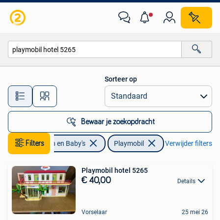
Speelgoed | Playmobil
Sorteer op
Alle afstanden…
Bewaar je zoekopdracht
Filters
Kinderen en Baby's
Playmobil
Verwijder filters
Playmobil hotel 5265
€ 40,00
Details
Vorselaar
25 mei 26