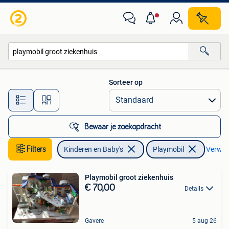
Speelgoed | Playmobil
Sorteer op
Alle afstanden…
Bewaar je zoekopdracht
Filters
Kinderen en Baby's
Playmobil
Verwijd
Playmobil groot ziekenhuis
€ 70,00
Details
Gavere
5 aug 26