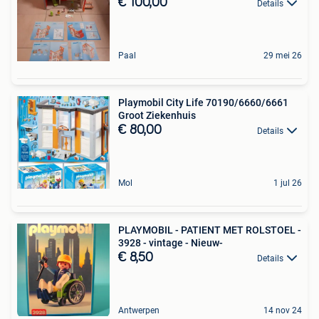
€ 100,00
Details
Paal
29 mei 26
Playmobil City Life 70190/6660/6661
Groot Ziekenhuis
€ 80,00
Details
Mol
1 jul 26
PLAYMOBIL - PATIENT MET ROLSTOEL -
3928 - vintage - Nieuw-
€ 8,50
Details
Antwerpen
14 nov 24