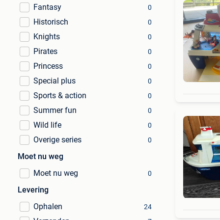
Fantasy
0
Historisch
0
Knights
0
Pirates
0
Princess
0
Special plus
0
Sports & action
0
Summer fun
0
Wild life
0
Overige series
0
Moet nu weg
Moet nu weg
0
Levering
Ophalen
24