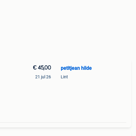
€ 45,00
petitjean hilde
21 jul 26
Lint