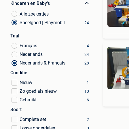
Kinderen en Baby's
Alle zoekertjes
Speelgoed | Playmobil
24
Taal
Français
4
Nederlands
24
Nederlands & Français
28
Conditie
Nieuw
1
Zo goed als nieuw
10
Gebruikt
6
Soort
Complete set
2
Losse onderdelen
0