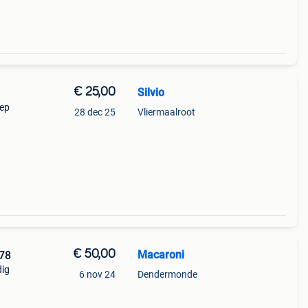
€ 25,00
Silvio
oep
28 dec 25
Vliermaalroot
€ 50,00
Macaroni
978
dig
6 nov 24
Dendermonde