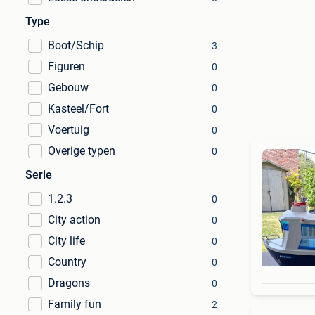
Type
Boot/Schip
3
Figuren
0
Gebouw
0
Kasteel/Fort
0
Voertuig
0
Overige typen
0
Serie
1.2.3
0
City action
0
City life
0
Country
0
Dragons
0
Family fun
2