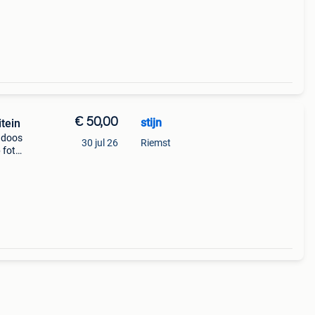
€ 50,00
stijn
tein
g doos
30 jul 26
Riemst
 foto