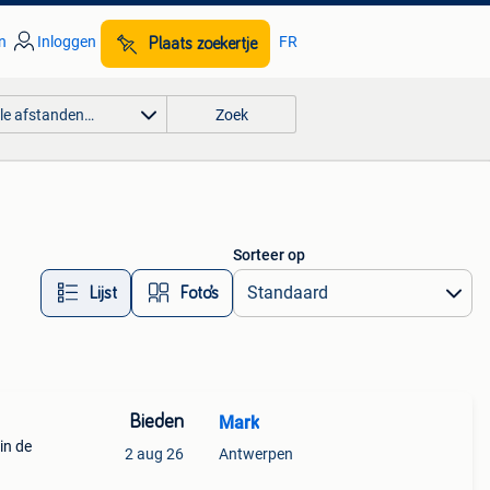
n
Inloggen
FR
Plaats zoekertje
lle afstanden…
Zoek
Sorteer op
Lijst
Foto’s
Bieden
Mark
in de
2 aug 26
Antwerpen