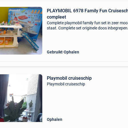
PLAYMOBIL 6978 Family Fun Cruisesch
compleet
Complete playmobil family fun set in zeer moo
staat. Complete set originele doos inbegrepen
inclusief figuren en accessoires afkomstig uit 
rookvrij gezin een prachtig en groot cruisesch
ve
Gebruikt
Ophalen
Playmobil cruiseschip
Playmobil cruiseschip
Ophalen