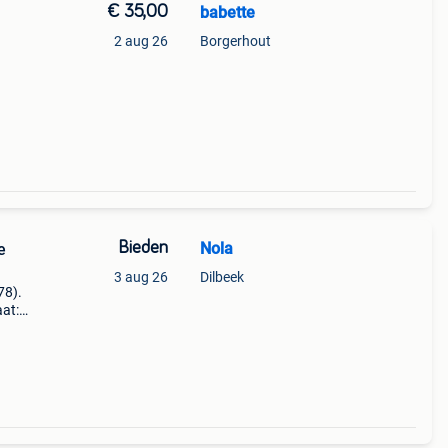
€ 35,00
babette
2 aug 26
Borgerhout
Bieden
Nola
e
3 aug 26
Dilbeek
78).
aat:
 door