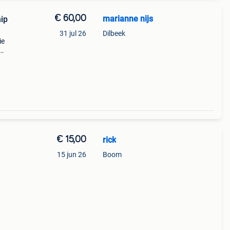
€ 60,00
marianne nijs
ip
31 jul 26
Dilbeek
ie
een
ip met
€ 15,00
rick
15 jun 26
Boom