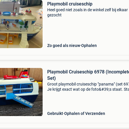
Playmobil cruiseschip
Heel goed niet zoals in de winkel zelf bij elkaar
gezocht
Zo goed als nieuw
Ophalen
Playmobil Cruiseschip 6978 (Incomplet
Set)
Groot playmobil cruiseschip "panama" (set 69
Je krijgt exact wat op de foto&#39;s staat. St
gebruikt, met her en der wat lichte verkleuring
de zon. Belangrijk: niet compleet
Gebruikt
Ophalen of Verzenden