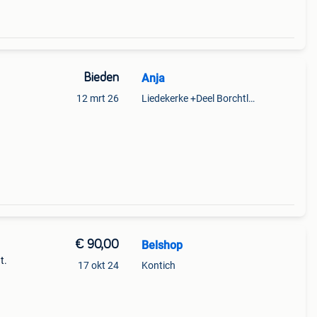
Bieden
Anja
12 mrt 26
Liedekerke +Deel Borchtlombeek
€ 90,00
Belshop
t.
17 okt 24
Kontich