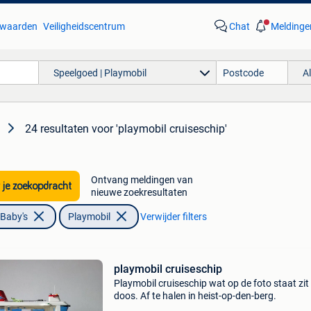
waarden
Veiligheidscentrum
Chat
Meldinge
Speelgoed | Playmobil
A
24 resultaten
voor 'playmobil cruiseschip'
Ontvang meldingen van
 je zoekopdracht
nieuwe zoekresultaten
 Baby's
Playmobil
Verwijder filters
playmobil cruiseschip
Playmobil cruiseschip wat op de foto staat zit 
doos. Af te halen in heist-op-den-berg.