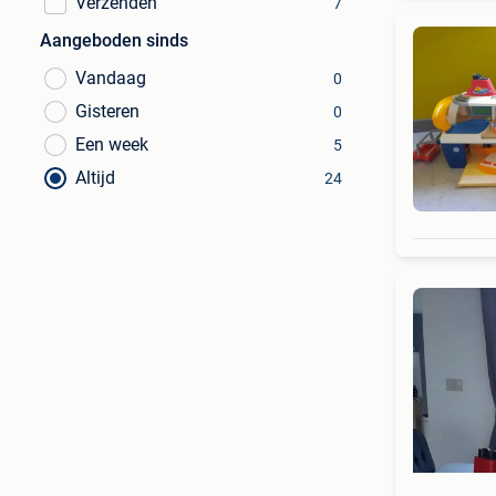
Verzenden
7
Aangeboden sinds
Vandaag
0
Gisteren
0
Een week
5
Altijd
24