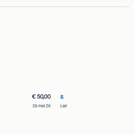
€ 50,00
S
26 mei 26
Lier