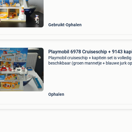
Gebruikt
Ophalen
Playmobil 6978 Cruiseschip + 9143 kapi
Playmobil cruiseschip + kapitein set is volledi
beschikbaar (groen mannetje + blauwe jurk op
zijn van andere set en worden hier dus niet bij
verkocht)
Ophalen