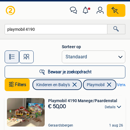
Speelgoed | Playmobil
Sorteer op
Alle afstanden…
Bewaar je zoekopdracht
Filters
Kinderen en Baby's
Playmobil
Verwijd
Playmobil 4190 Manege/Paardenstal
€ 50,00
Details
Geraardsbergen
1 aug 26