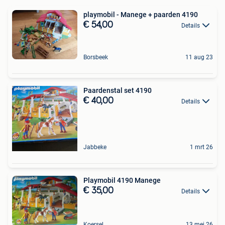
playmobil - Manege + paarden 4190
€ 54,00
Details
Borsbeek
11 aug 23
Paardenstal set 4190
€ 40,00
Details
Jabbeke
1 mrt 26
Playmobil 4190 Manege
€ 35,00
Details
Koersel
13 mei 26