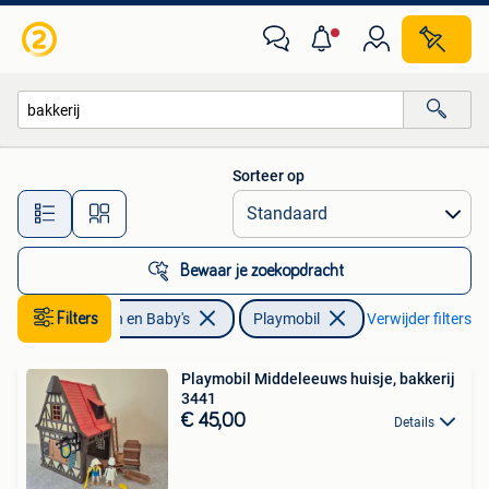
Speelgoed | Playmobil
Sorteer op
Alle afstanden…
Bewaar je zoekopdracht
Filters
Kinderen en Baby's
Playmobil
Verwijder filters
Playmobil Middeleeuws huisje, bakkerij
3441
€ 45,00
Details