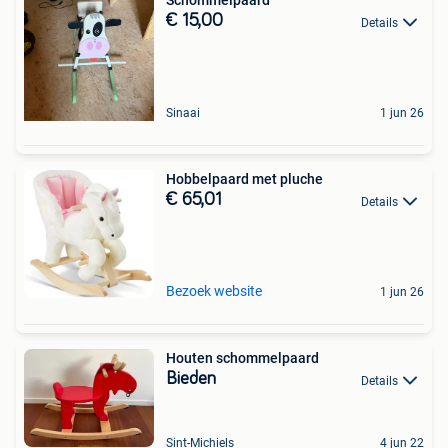
Schommelpaard
€ 15,00
Details
Sinaai
1 jun 26
Hobbelpaard met pluche
€ 65,01
Details
Bezoek website
1 jun 26
Houten schommelpaard
Bieden
Details
Sint-Michiels
4 jun 22