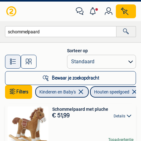
Speelgoed | Houten speelgoed
Sorteer op
Alle afstanden…
Bewaar je zoekopdracht
Filters
Kinderen en Baby's
Houten speelgoed
Schommelpaard met pluche
€ 51,99
Details
Topadvertentie