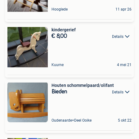
Hooglede
11 apr 26
kindergerief
€ 8,00
Details
Kuurne
4 mei 21
Houten schommelpaard/olifant
Bieden
Details
Oudenaarde+Deel Ooike
5 okt 22