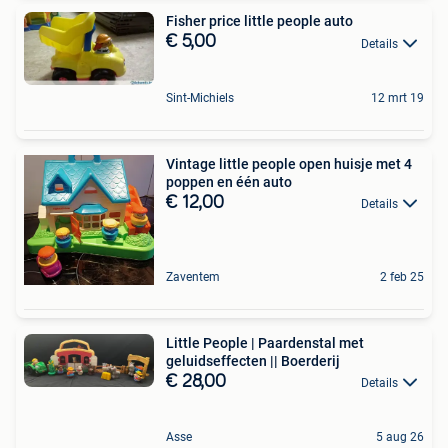
Fisher price little people auto
€ 5,00
Details
Sint-Michiels
12 mrt 19
Vintage little people open huisje met 4
poppen en één auto
€ 12,00
Details
Zaventem
2 feb 25
Little People | Paardenstal met
geluidseffecten || Boerderij
€ 28,00
Details
Asse
5 aug 26