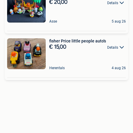
€ 20,00
Details
Asse
5 aug 26
fisher Price little people auto's
€ 15,00
Details
Herentals
4 aug 26