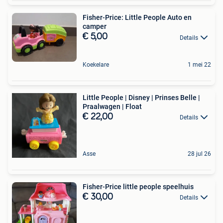
Fisher-Price: Little People Auto en
camper
€ 5,00
Details
Koekelare
1 mei 22
Little People | Disney | Prinses Belle |
Praalwagen | Float
€ 22,00
Details
Asse
28 jul 26
Fisher-Price little people speelhuis
€ 30,00
Details