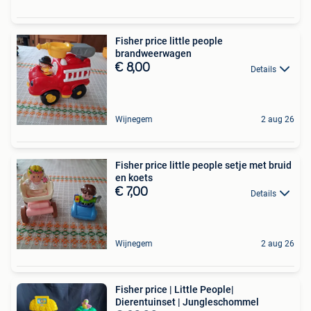
Fisher price little people
brandweerwagen
€ 8,00
Details
Wijnegem
2 aug 26
Fisher price little people setje met bruid
en koets
€ 7,00
Details
Wijnegem
2 aug 26
Fisher price | Little People|
Dierentuinset | Jungleschommel