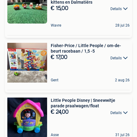
kittens en Dalmatiërs
€ 15,00
Details
Wavre
28 jul 26
Fisher-Price / Little People / om-de-
beurt racebaan / 1,5 -5
€ 17,00
Details
Gent
2 aug 26
Little People Disney | Sneewwitje
parade praalwagen/float
€ 24,00
Details
Asse
31 jul 26