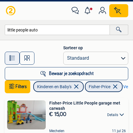
Speelgoed | Fisher-Price
Sorteer op
Alle afstanden…
Bewaar je zoekopdracht
Filters
Kinderen en Baby's
Fisher-Price
Verwi
Fisher-Price Little People garage met
carwash
€ 15,00
Details
Mechelen
11 jul 26