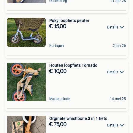
Oudenburg
21 apr 26
Puky loopfiets peuter
€ 15,00
Details
Kuringen
2 jun 26
Houten loopfiets Tornado
€ 10,00
Details
Martenslinde
14 mei 25
Orginele whishbone 3 in 1 fiets
€ 75,00
Details