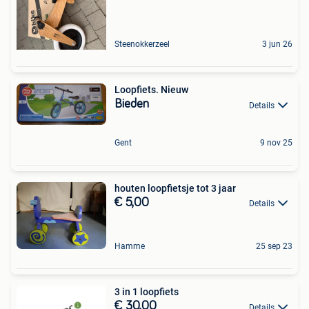
Steenokkerzeel
3 jun 26
Loopfiets. Nieuw
Bieden
Details
Gent
9 nov 25
houten loopfietsje tot 3 jaar
€ 5,00
Details
Hamme
25 sep 23
3 in 1 loopfiets
€ 30,00
Details