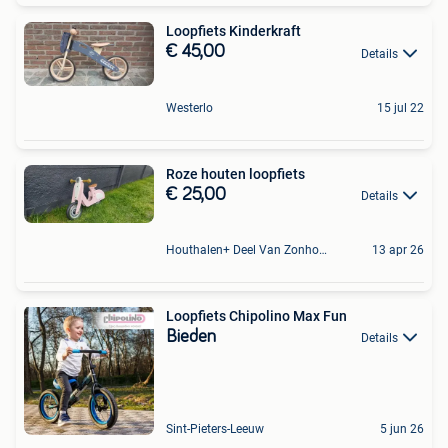
Loopfiets Kinderkraft
€ 45,00
Details
Westerlo
15 jul 22
Roze houten loopfiets
€ 25,00
Details
Houthalen+ Deel Van Zonhoven En Zolder
13 apr 26
Loopfiets Chipolino Max Fun
Bieden
Details
Sint-Pieters-Leeuw
5 jun 26