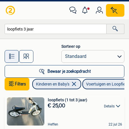
Speelgoed | Buiten | Voertuigen en Loopfietsen
Sorteer op
Alle afstanden…
Bewaar je zoekopdracht
Filters
Kinderen en Baby's
Voertuigen en Loopfiet
loopfiets (1 tot 3 jaar)
€ 25,00
Details
Heffen
22 jul 26