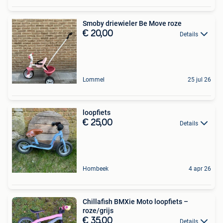
Smoby driewieler Be Move roze
€ 20,00
Details
Lommel
25 jul 26
loopfiets
€ 25,00
Details
Hombeek
4 apr 26
Chillafish BMXie Moto loopfiets –
roze/grijs
€ 35,00
Details