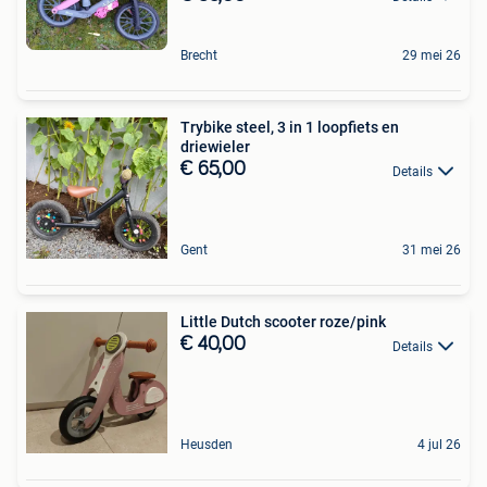
Brecht
29 mei 26
Trybike steel, 3 in 1 loopfiets en
driewieler
€ 65,00
Details
Gent
31 mei 26
Little Dutch scooter roze/pink
€ 40,00
Details
Heusden
4 jul 26