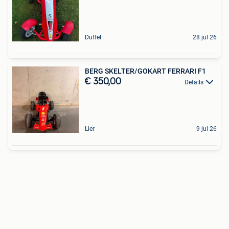
Duffel
28 jul 26
BERG SKELTER/GOKART FERRARI F1
€ 350,00
Details
Lier
9 jul 26