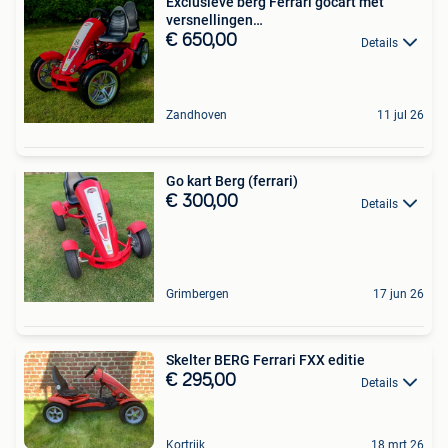
Exclusieve berg Ferrari gocart met
versnellingen…
€ 650,00
Details
Zandhoven
11 jul 26
Go kart Berg (ferrari)
€ 300,00
Details
Grimbergen
17 jun 26
Skelter BERG Ferrari FXX editie
€ 295,00
Details
Kortrijk
18 mrt 26