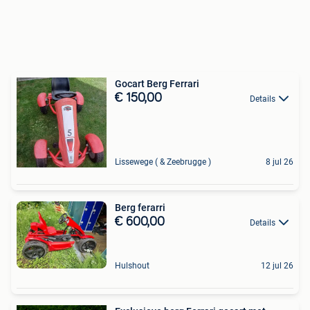
Gocart Berg Ferrari
€ 150,00
Details
Lissewege ( & Zeebrugge )
8 jul 26
Berg ferarri
€ 600,00
Details
Hulshout
12 jul 26