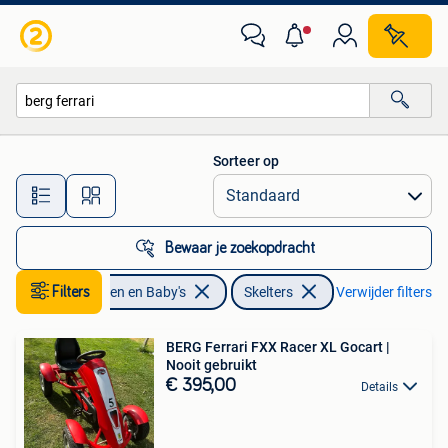
Speelgoed | Buiten | Skelters
Sorteer op
Alle afstanden…
Bewaar je zoekopdracht
Filters
Kinderen en Baby's
Skelters
Verwijder filters
BERG Ferrari FXX Racer XL Gocart |
Nooit gebruikt
€ 395,00
Details