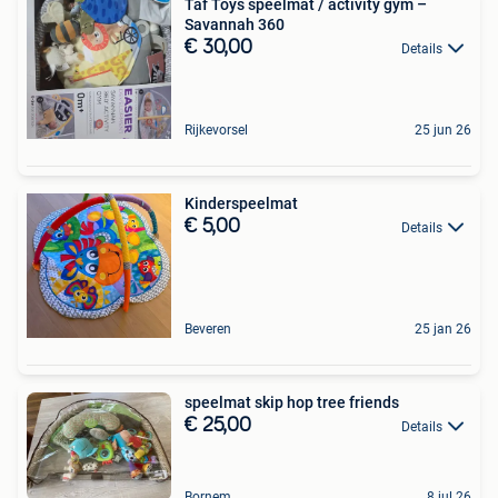
Taf Toys speelmat / activity gym –
Savannah 360
€ 30,00
Details
Rijkevorsel
25 jun 26
Kinderspeelmat
€ 5,00
Details
Beveren
25 jan 26
speelmat skip hop tree friends
€ 25,00
Details
Bornem
8 jul 26