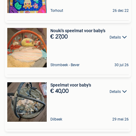
Torhout
26 dec 22
Nouki's speelmat voor baby's
€ 27,00
Details
Strombeek - Bever
30 jul 26
Speelmat voor baby's
€ 40,00
Details
Dilbeek
29 mei 26