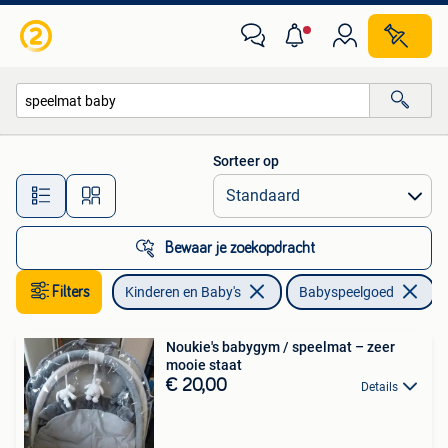
Speelgoed | Babyspeelgoed
Sorteer op
Alle afstanden…
Bewaar je zoekopdracht
Filters
Kinderen en Baby's
Babyspeelgoed
V
Noukie's babygym / speelmat – zeer
mooie staat
€ 20,00
Details