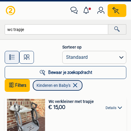
Kinderen en Baby's
Sorteer op
Alle afstanden…
Bewaar je zoekopdracht
Filters
Kinderen en Baby's
Wc verkleiner met trapje
€ 15,00
Details