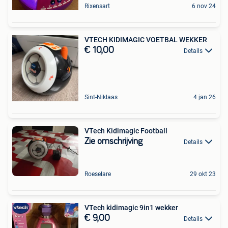
Rixensart
6 nov 24
VTECH KIDIMAGIC VOETBAL WEKKER
€ 10,00
Details
Sint-Niklaas
4 jan 26
VTech Kidimagic Football
Zie omschrijving
Details
Roeselare
29 okt 23
VTech kidimagic 9in1 wekker
€ 9,00
Details