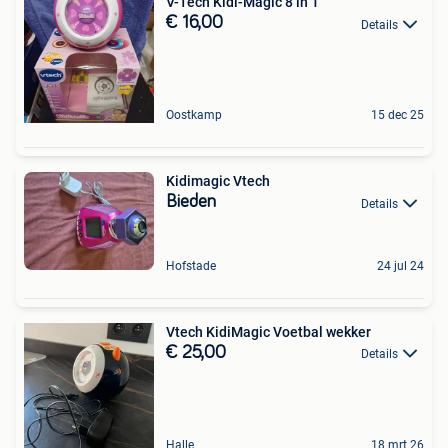
V-Tech Kidi-Magic 8 in 1
€ 16,00
Details
Oostkamp
15 dec 25
Kidimagic Vtech
Bieden
Details
Hofstade
24 jul 24
Vtech KidiMagic Voetbal wekker
€ 25,00
Details
Halle
18 mrt 26