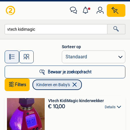
Kinderen en Baby's
Sorteer op
Alle afstanden…
Bewaar je zoekopdracht
Filters
Kinderen en Baby's
Vtech KidiMagic kinderwekker
€ 10,00
Details