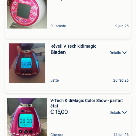
Ruiselede
9 jun 25
Réveil V Tech kidimagic
Bieden
Details
Jette
26 feb 26
V-Tech KidiMagic Color Show - parfait
état
€ 15,00
Details
Chenee
14 jun 26