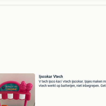
Ijscokar Vtech
V tech ijsco kar/ vtech ijscokar. Ijsjes maken 
vtech werkt op batterijen, niet inbegrepen. Get
en werkt wel nog steeds! Je kan er ook leuk m
spelen zonder batterijen… heel veel plezier aan