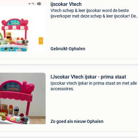
ijscokar Vtech
Vtech schep & leer ijscokar word de beste
ijsverkoper met deze schep & leer ijscokar! De
interactieve ijslepel herkent op magische wijze
verschillende smaken en toppings. Plaats één
de
Gebruikt
Ophalen
IJscokar Vtech ijskar - prima staat
Ijscokar vtech ijskar in prima staat en met alle
accessoires.
Zo goed als nieuw
Ophalen