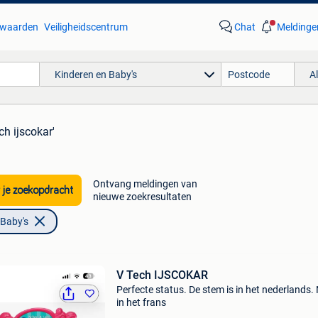
waarden
Veiligheidscentrum
Chat
Meldinge
Kinderen en Baby's
A
ch ijscokar'
Ontvang meldingen van
 je zoekopdracht
nieuwe zoekresultaten
 Baby's
V Tech IJSCOKAR
Perfecte status. De stem is in het nederlands. 
in het frans