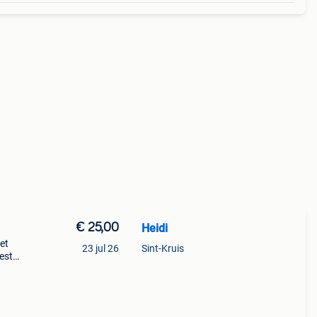
€ 25,00
Heidi
met
23 jul 26
Sint-Kruis
est
ee
 ge