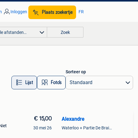
n
Inloggen
FR
Plaats zoekertje
lle afstanden…
Zoek
Sorteer op
Lijst
Foto’s
€ 15,00
Alexandre
Niet
30 mei 26
Waterloo + Partie De Braine-L'Alleud, De Ohain