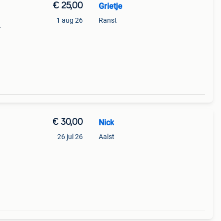
€ 25,00
Grietje
1 aug 26
Ranst
 de
 van
€ 30,00
Nick
26 jul 26
Aalst