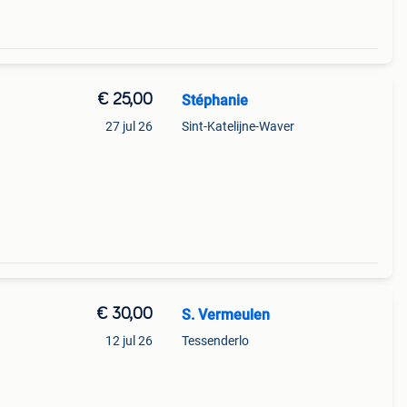
€ 25,00
Stéphanie
27 jul 26
Sint-Katelijne-Waver
€ 30,00
S. Vermeulen
12 jul 26
Tessenderlo