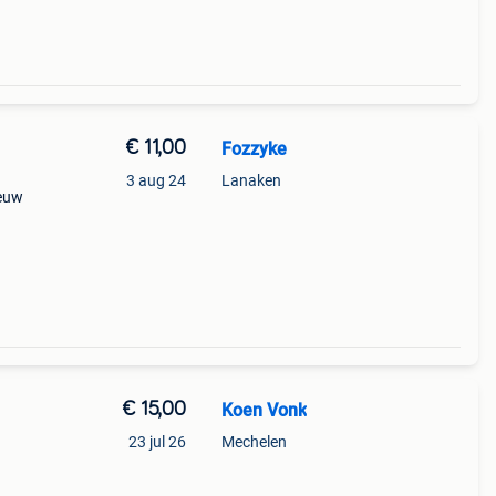
€ 11,00
Fozzyke
3 aug 24
Lanaken
ieuw
€ 15,00
Koen Vonk
23 jul 26
Mechelen