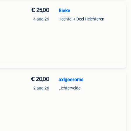
€ 25,00
Bieke
4 aug 26
Hechtel + Deel Helchteren
€ 20,00
axlgeeroms
2 aug 26
Lichtervelde