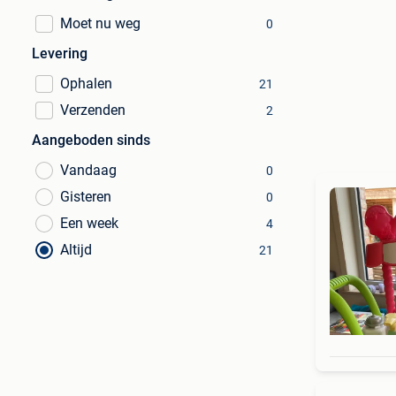
Moet nu weg
0
Levering
Ophalen
21
Verzenden
2
Aangeboden sinds
Vandaag
0
Gisteren
0
Een week
4
Altijd
21