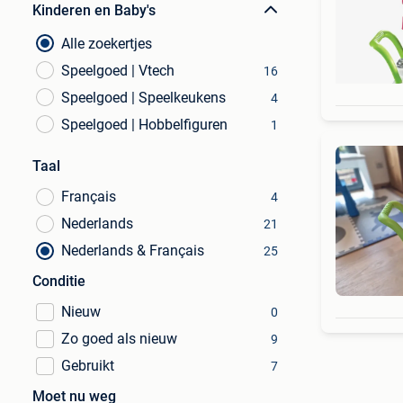
Kinderen en Baby's
Alle zoekertjes
Speelgoed | Vtech
16
Speelgoed | Speelkeukens
4
Speelgoed | Hobbelfiguren
1
Taal
Français
4
Nederlands
21
Nederlands & Français
25
Conditie
Nieuw
0
Zo goed als nieuw
9
Gebruikt
7
Moet nu weg