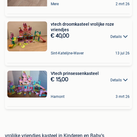
Mere
2 mrt 26
vtech droomkasteel vrolijke roze
vriendjes
€ 40,00
Details
Sint-Katelijne-Waver
13 jul 26
Vtech prinsessenkasteel
€ 15,00
Details
Hamont
3 mrt 26
vrolijke vriendjes kasteel in Kinderen en Baby's