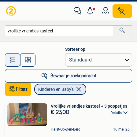
Kinderen en Baby's
Sorteer op
Alle afstanden…
Bewaar je zoekopdracht
Filters
Kinderen en Baby's
Vrolijke vriendjes kasteel + 3 poppetjes
€ 23,00
Details
Heist-Op-Den-Berg
16 mei 26