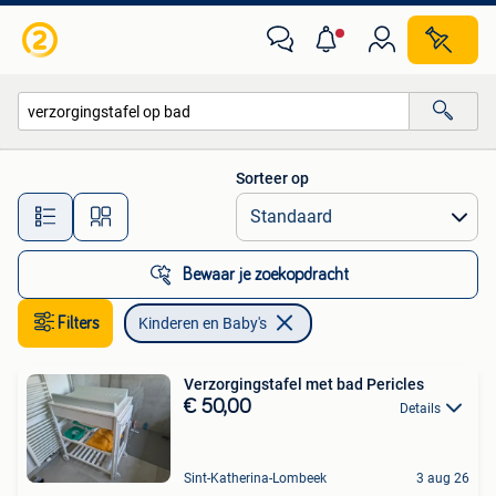
Kinderen en Baby's
Sorteer op
Alle afstanden…
Bewaar je zoekopdracht
Filters
Kinderen en Baby's
Verzorgingstafel met bad Pericles
€ 50,00
Details
Sint-Katherina-Lombeek
3 aug 26