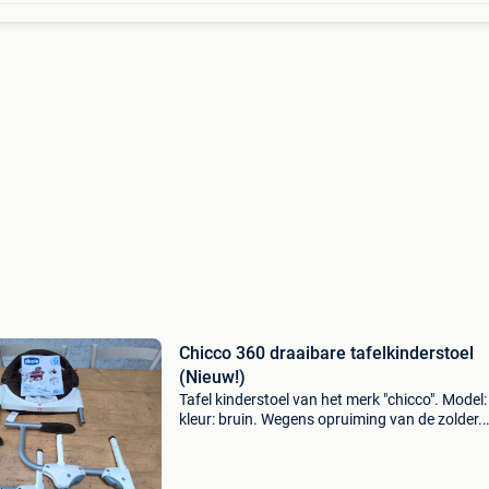
Chicco 360 draaibare tafelkinderstoel
(Nieuw!)
Tafel kinderstoel van het merk "chicco". Model:
kleur: bruin. Wegens opruiming van de zolder.
Hangstoel voor aan tafel, is 360 graden draai
Werd ooit gekocht, maar uiteindelijk heb