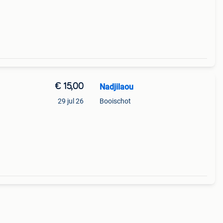
€ 15,00
Nadjilaou
29 jul 26
Booischot