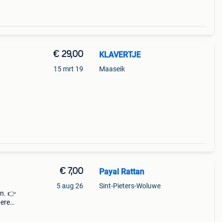
€ 29,00
KLAVERTJE
15 mrt 19
Maaseik
€ 7,00
Payal Rattan
5 aug 26
Sint-Pieters-Woluwe
n. 👉
deren
ling