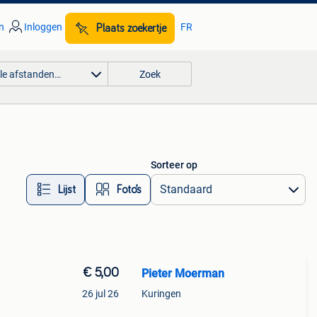
n
Inloggen
FR
Plaats zoekertje
lle afstanden…
Zoek
Sorteer op
Lijst
Foto’s
€ 5,00
Pieter Moerman
26 jul 26
Kuringen