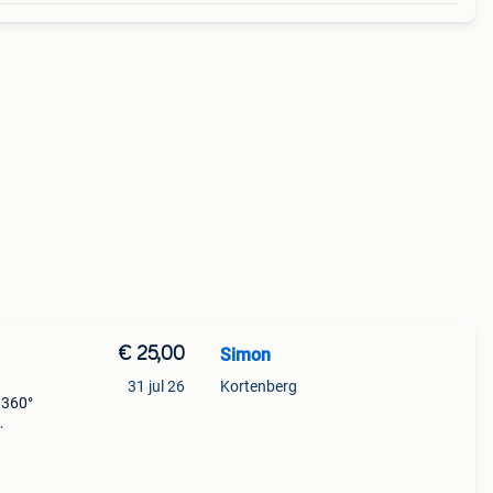
€ 25,00
Simon
31 jul 26
Kortenberg
 360°
baar.