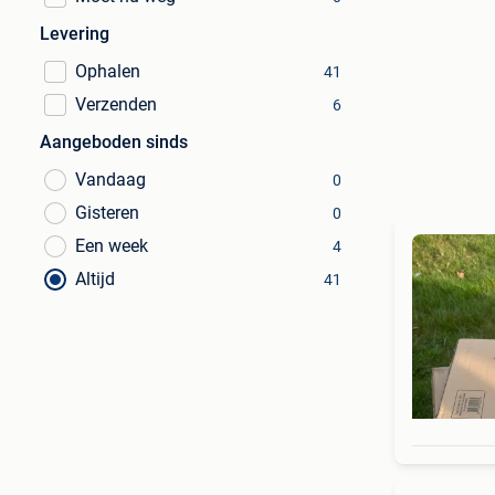
Levering
Ophalen
41
Verzenden
6
Aangeboden sinds
Vandaag
0
Gisteren
0
Een week
4
Altijd
41