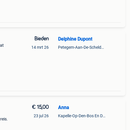
Bieden
Delphine Dupont
aat
14 mrt 26
Petegem-Aan-De-Schelde + Deel Van Oudenaarde
€ 15,00
Anna
23 jul 26
Kapelle-Op-Den-Bos En Deel Van Zemst
reis.