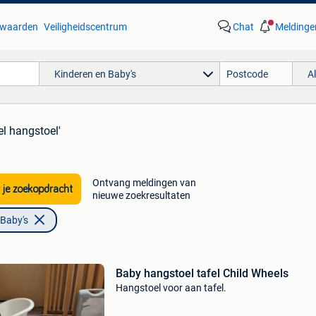
waarden
Veiligheidscentrum
Chat
Meldinge
Kinderen en Baby's
A
el hangstoel'
Ontvang meldingen van
 je zoekopdracht
nieuwe zoekresultaten
 Baby's
Baby hangstoel tafel Child Wheels
Hangstoel voor aan tafel.