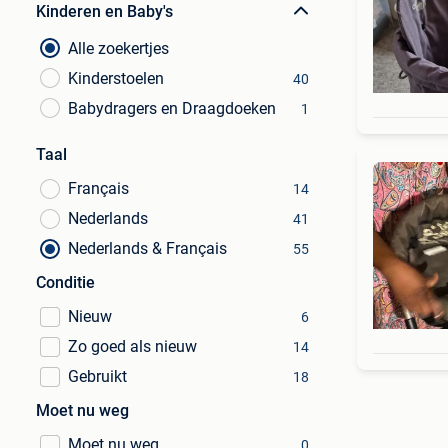
Kinderen en Baby's
Alle zoekertjes
Kinderstoelen
40
Babydragers en Draagdoeken
1
Taal
Français
14
Nederlands
41
Nederlands & Français
55
Conditie
Nieuw
6
Zo goed als nieuw
14
Gebruikt
18
Moet nu weg
Moet nu weg
0