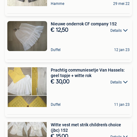
Hamme
29 mei 22
Nieuwe onderrok CF company 152
€ 12,50
Details
Duffel
12 jan 23
Prachtig communiesetje Van Hassels:
geel topje + witte rok
€ 30,00
Details
Duffel
11 jan 23
Witte vest met strik children's choice
(jbc) 152
€ 15,00
Details