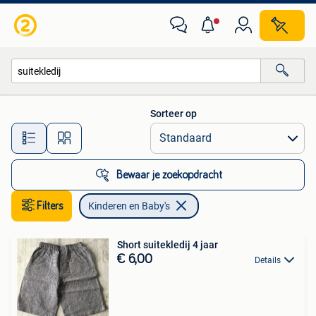
Kinderen en Baby's
Sorteer op
Alle afstanden…
Bewaar je zoekopdracht
Filters
Kinderen en Baby's
Short suitekledij 4 jaar
€ 6,00
Details