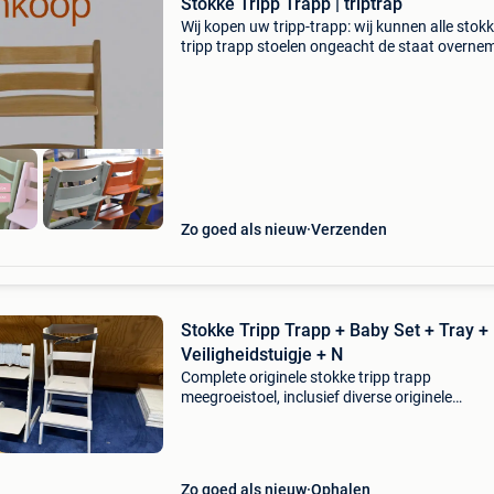
Stokke Tripp Trapp | triptrap
Wij kopen uw tripp-trapp: wij kunnen alle stok
tripp trapp stoelen ongeacht de staat overne
en brengen ze terug in nieuwstaat. U kunt ons
foto sturen via whats-app en u krijgt dezelfde
no
Zo goed als nieuw
Verzenden
Stokke Tripp Trapp + Baby Set + Tray +
Veiligheidstuigje + N
Complete originele stokke tripp trapp
meegroeistoel, inclusief diverse originele
accessoires. De stoel verkeert in een nette wei
gebruikte staat en is direct klaar voor gebruik.
Heeft bij opa en om
Zo goed als nieuw
Ophalen