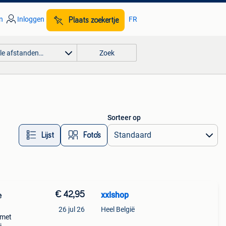
n
Inloggen
FR
Plaats zoekertje
lle afstanden…
Zoek
Sorteer op
Lijst
Foto’s
€ 42,95
xxlshop
e
26 jul 26
Heel België
 met