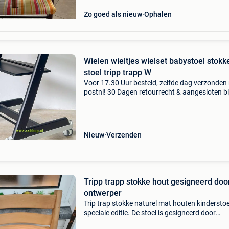
Zo goed als nieuw
Ophalen
Wielen wieltjes wielset babystoel stokk
stoel tripp trapp W
Voor 17.30 Uur besteld, zelfde dag verzonden
postnl! 30 Dagen retourrecht & aangesloten bi
webwinkelkeur. Geachte bezoeker, bestellen? -
naar onze webshop: xxlshop deze wiel set ma
Nieuw
Verzenden
Tripp trapp stokke hout gesigneerd doo
ontwerper
Trip trap stokke naturel mat houten kinderstoe
speciale editie. De stoel is gesigneerd door
ontwerper peter opsvik. Stoel is recent model,