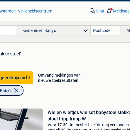
waarden
Veiligheidscentrum
Chat
Meldinge
Kinderen en Baby's
A
tokke stoel'
Ontvang meldingen van
 je zoekopdracht
nieuwe zoekresultaten
 Baby's
Wielen wieltjes wielset babystoel stokk
stoel tripp trapp W
Voor 17.30 Uur besteld, zelfde dag verzonden