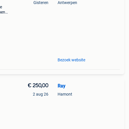
Gisteren
Antwerpen
ke
men
 een
 dag
Bezoek website
€ 250,00
Ray
2 aug 26
Hamont
nig