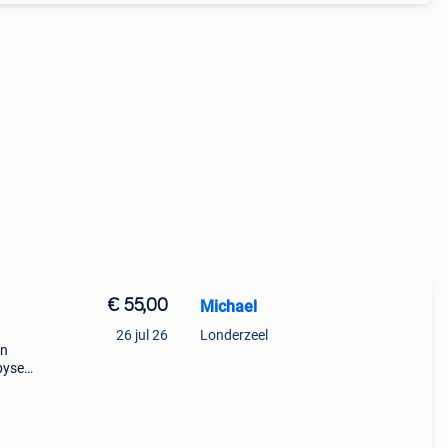
€ 55,00
Michael
26 jul 26
Londerzeel
en
byset,