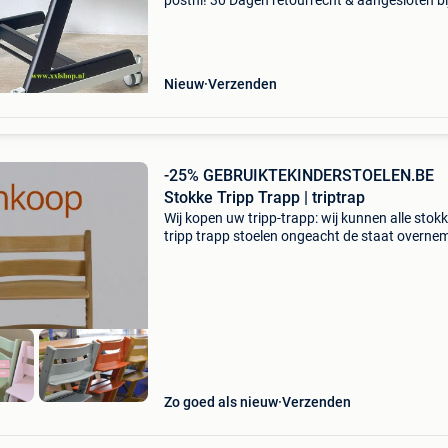
postnl! 30 Dagen retourrecht & aangesloten bi
webwinkelkeur. Geachte bezoeker, bestellen? -
naar onze webshop: xxlshop deze wiel set ma
Nieuw
Verzenden
-25% GEBRUIKTEKINDERSTOELEN.BE
Stokke Tripp Trapp | triptrap
Wij kopen uw tripp-trapp: wij kunnen alle stok
tripp trapp stoelen ongeacht de staat overne
en brengen ze terug in nieuwstaat. U kunt ons
foto sturen via whats-app en u krijgt dezelfde
no
Zo goed als nieuw
Verzenden