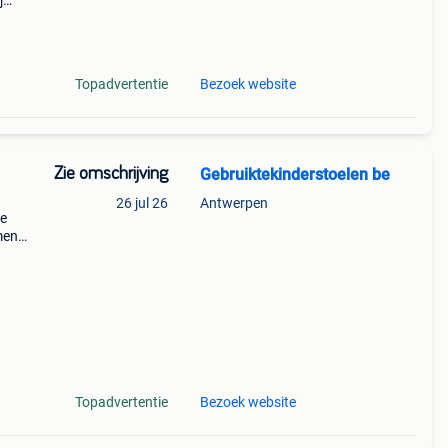
j
-> ga
akt
Topadvertentie
Bezoek website
Zie omschrijving
Gebruiktekinderstoelen be
26 jul 26
Antwerpen
ke
men
 een
 dag
Topadvertentie
Bezoek website