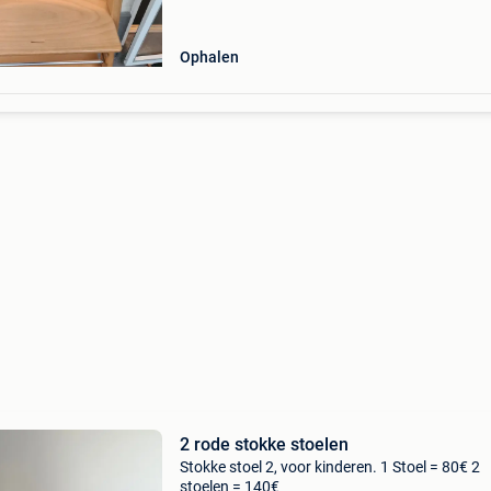
compatibel met toebehoren van stokke. In go
staat.a
Ophalen
2 rode stokke stoelen
Stokke stoel 2, voor kinderen. 1 Stoel = 80€ 2
stoelen = 140€