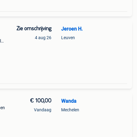
Zie omschrijving
Jeroen H.
4 aug 26
Leuven
l
n,
€ 100,00
Wanda
 en
Vandaag
Mechelen