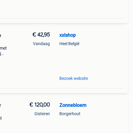
€ 42,95
xxlshop
e
Vandaag
Heel België
 met
j
-> ga
akt
Bezoek website
€ 120,00
Zonnebloem
r
Gisteren
Borgerhout
l