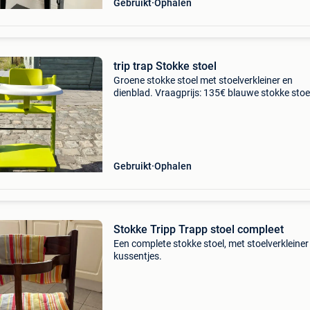
Gebruikt
Ophalen
trip trap Stokke stoel
Groene stokke stoel met stoelverkleiner en
dienblad. Vraagprijs: 135€ blauwe stokke stoe
vraagprijs: 75€ extra info: geen beschadiginge
goede staat, rookvrij huis.
Gebruikt
Ophalen
Stokke Tripp Trapp stoel compleet
Een complete stokke stoel, met stoelverkleiner
kussentjes.