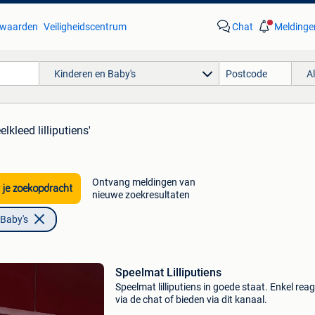
waarden
Veiligheidscentrum
Chat
Meldinge
Kinderen en Baby's
A
elkleed lilliputiens'
Ontvang meldingen van
 je zoekopdracht
nieuwe zoekresultaten
 Baby's
Speelmat Lilliputiens
Speelmat lilliputiens in goede staat. Enkel rea
via de chat of bieden via dit kanaal.