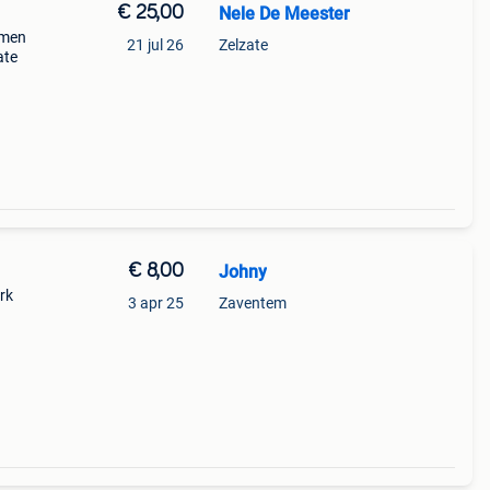
€ 25,00
Nele De Meester
omen
21 jul 26
Zelzate
ate
€ 8,00
Johny
rk
3 apr 25
Zaventem