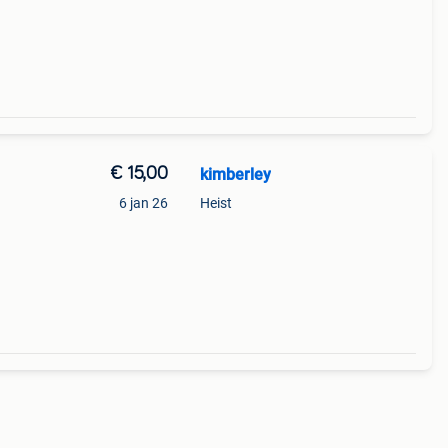
€ 15,00
kimberley
6 jan 26
Heist