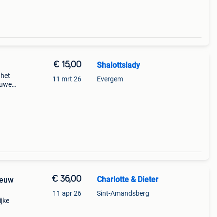
€ 15,00
Shalottslady
 het
11 mrt 26
Evergem
lauwe
ntje
€ 36,00
Charlotte & Dieter
ieuw
11 apr 26
Sint-Amandsberg
ijke