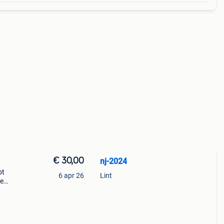
€ 30,00
nj-2024
ot
6 apr 26
Lint
ne
 en
den