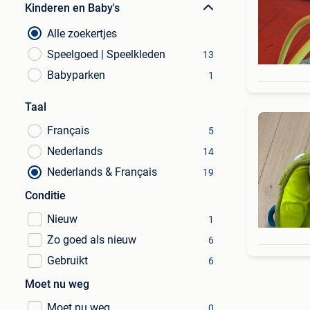
Kinderen en Baby's
Alle zoekertjes
Speelgoed | Speelkleden
13
Babyparken
1
Taal
Français
5
Nederlands
14
Nederlands & Français
19
Conditie
Nieuw
1
Zo goed als nieuw
6
Gebruikt
6
Moet nu weg
Moet nu weg
0