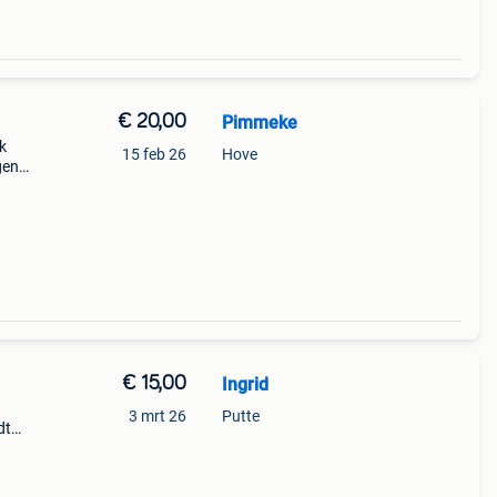
€ 20,00
Pimmeke
k
15 feb 26
Hove
gen
 dit
€ 15,00
Ingrid
3 mrt 26
Putte
dt
st op