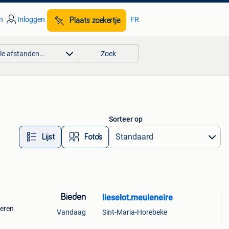
n
Inloggen
FR
Plaats zoekertje
lle afstanden…
Zoek
Sorteer op
Lijst
Foto’s
Bieden
lieselot.meuleneire
geren
Vandaag
Sint-Maria-Horebeke