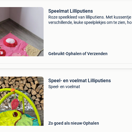
Speelmat Lilliputiens
Roze speelkleed van lilliputiens. Met kussentje
verschillende, leuke speelplekjes om te zien, h
en voelen. Bovenkant in zacht velours, ribfluwe
Lintjes aan de hoeken om te bevestigen in een
Gebruikt
Ophalen of Verzenden
Speel- en voelmat Lilliputiens
Speel- en voelmat
Zo goed als nieuw
Ophalen