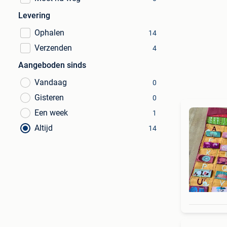
Levering
Ophalen
14
Verzenden
4
Aangeboden sinds
Vandaag
0
Gisteren
0
Een week
1
Altijd
14