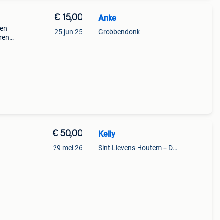
€ 15,00
Anke
 en
25 jun 25
Grobbendonk
oren
el.
€ 50,00
Kelly
29 mei 26
Sint-Lievens-Houtem + Deel Oombergen