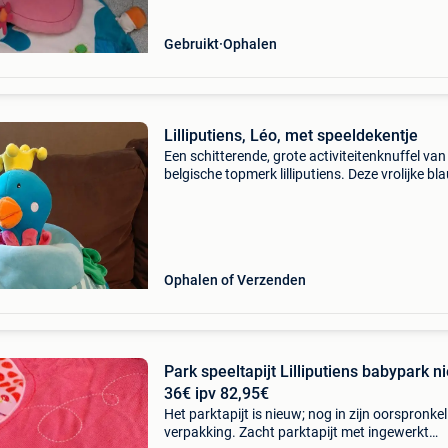
Gebruikt
Ophalen
Lilliputiens, Léo, met speeldekentje
Een schitterende, grote activiteitenknuffel van
belgische topmerk lilliputiens. Deze vrolijke b
pauw (of koningsvogel) met haar gouden kroo
heet léo en is een echte blikvanger in de baby-
Ophalen of Verzenden
Park speeltapijt Lilliputiens babypark n
36€ ipv 82,95€
Het parktapijt is nieuw; nog in zijn oorspronkel
verpakking. Zacht parktapijt met ingewerkt