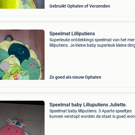
Gebruikt
Ophalen of Verzenden
Speelmat Lilliputiens
Superleuke ontdekkings speelmat van het mer
lilliputiens. Je kleine baby superleuk kleine din
laten ontdekken. De mat is nog in uitstekende
staat, enkel de rits voor toe te vouwen is kapot,
he
Zo goed als nieuw
Ophalen
Speelmat baby Lilluputiens Juliette.
Speelmat baby lilliputiens. 3 Aparte speeltjes
kunnen verstopt worden.de staat is goed.wor
geleverd met bijhorende zak. Af te halen in hei
den berg.