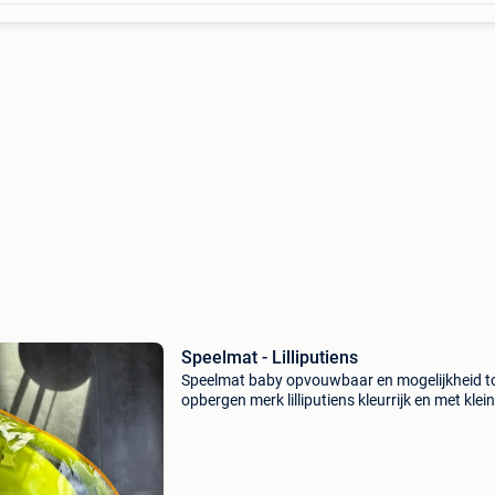
Speelmat - Lilliputiens
Speelmat baby opvouwbaar en mogelijkheid t
opbergen merk lilliputiens kleurrijk en met klei
speeltjes/activiteiten gebruikt met prijskaartje
opberghoes op te halen regio lint of te verzen
op