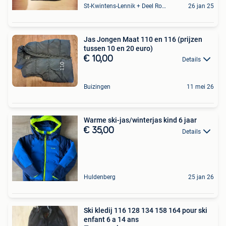
St-Kwintens-Lennik + Deel Roosdaal
26 jan 25
Jas Jongen Maat 110 en 116 (prijzen
tussen 10 en 20 euro)
€ 10,00
Details
Buizingen
11 mei 26
Warme ski-jas/winterjas kind 6 jaar
€ 35,00
Details
Huldenberg
25 jan 26
Ski kledij 116 128 134 158 164 pour ski
enfant 6 a 14 ans