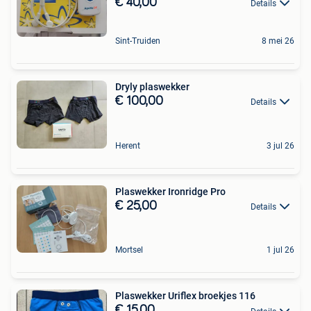
€ 40,00
Details
Sint-Truiden
8 mei 26
Dryly plaswekker
€ 100,00
Details
Herent
3 jul 26
Plaswekker Ironridge Pro
€ 25,00
Details
Mortsel
1 jul 26
Plaswekker Uriflex broekjes 116
€ 15,00