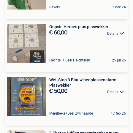
Ravels
2 dec 24
Oopsie Heroes plus plaswekker
€ 60,00
Details
Hechtel + Deel Helchteren
25 jul 26
Wet-Stop 3 Blauw bedplassenalarm
Plaswekker
€ 50,00
Details
Merelbeke+Deel Zwijnaarde
17 feb 26