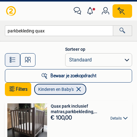
Kinderen en Baby's
Sorteer op
Alle afstanden…
Bewaar je zoekopdracht
Filters
Kinderen en Baby's
Quax park inclusief
matras,parkbekleding,
parkhemel,mobile
€ 100,00
Details