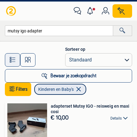
Kinderen en Baby's
Sorteer op
Alle afstanden…
Bewaar je zoekopdracht
Filters
Kinderen en Baby's
adapterset Mutsy IGO - reisweig en maxi
cosi
€ 10,00
Details