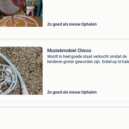
Zo goed als nieuw
Ophalen
Muziekmobiel Chicco
Wordt in heel goede staat verkocht omdat de
kinderen groter geworden zijn. Enkel op te hal
Nieuwprijs 34,99€. In de mobiel next2dreams i
door chicco ontworpen als ideale aanvulling o
nex
Zo goed als nieuw
Ophalen