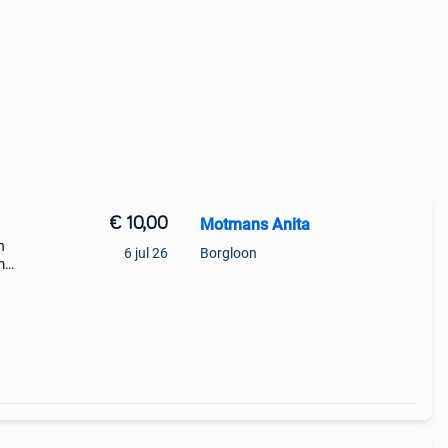
€ 10,00
Motmans Anita
n
6 jul 26
Borgloon
m