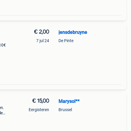
€ 2,00
jensdebruyne
7 jul 24
De Pinte
 10€
 5€
€ 15,00
Marysol**
en.
Eergisteren
Brussel
le