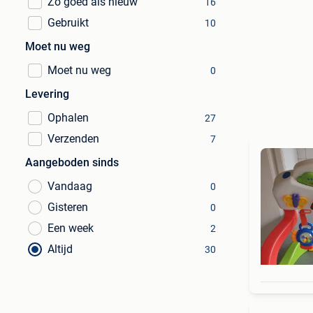
Zo goed als nieuw
16
Gebruikt
10
Moet nu weg
Moet nu weg
0
Levering
Ophalen
27
Verzenden
7
Aangeboden sinds
Vandaag
0
Gisteren
0
Een week
2
Altijd
30