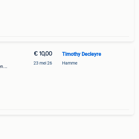
€ 10,00
Timothy Decleyre
23 mei 26
Hamme
en.
s
p het