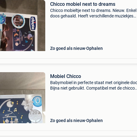
Chicco mobiel next to dreams
Chicco mobieltje next to dreams. Nieuw. Enkel 
doos gehaald. Heeft verschillende muziekjes
waaronder witte ruis.
Zo goed als nieuw
Ophalen
Mobiel Chicco
Babymobiel in perfecte staat met originele do
Bijna niet gebruikt. Compatibel met de chicco
next2me-cododo. Gebruikte batterijen inbegr
te worden opgehaald in strombeek-bever
(grimbergen).
Zo goed als nieuw
Ophalen