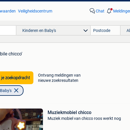
waarden
Veiligheidscentrum
Chat
Meldinge
Kinderen en Baby's
A
bile chicco'
Ontvang meldingen van
 je zoekopdracht
nieuwe zoekresultaten
 Baby's
Muziekmobiel chicco
Muziek mobiel van chicco roos werkt nog