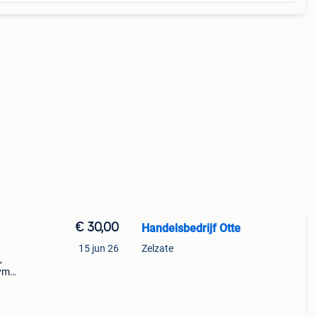
€ 30,00
Handelsbedrijf Otte
15 jun 26
Zelzate
,
gym
e
s.