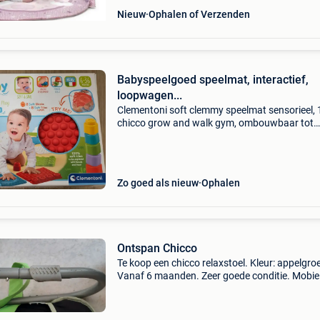
Nieuw
Ophalen of Verzenden
Babyspeelgoed speelmat, interactief,
loopwagen...
Clementoni soft clemmy speelmat sensorieel,
chicco grow and walk gym, ombouwbaar tot
liggend en zittend 15€ play tive stacking cups
nieuw ball 5€ &#39;lief&#39; knuf
Zo goed als nieuw
Ophalen
Ontspan Chicco
Te koop een chicco relaxstoel. Kleur: appelgro
Vanaf 6 maanden. Zeer goede conditie. Mobie
telefoon: 0496730243