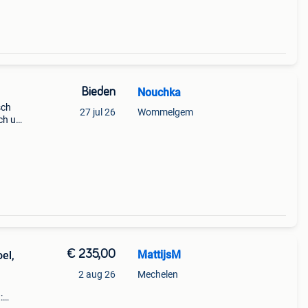
Bieden
Nouchka
sch
27 jul 26
Wommelgem
h uit
€ 235,00
MattijsM
oel,
2 aug 26
Mechelen
: