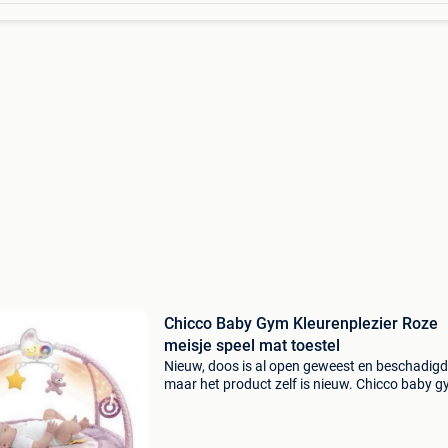
Chicco Baby Gym Kleurenplezier Roze
meisje speel mat toestel
Nieuw, doos is al open geweest en beschadigd
maar het product zelf is nieuw. Chicco baby 
babygym kleurenplezier mobiel mat roze meisj
speel mat toestel speeltoestel speelmat meisje
Ophalen / v