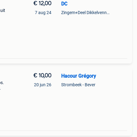
€ 12,00
DC
uit
7 aug 24
Zingem+Deel Dikkelvenne En Nederzwalm-Hermelgem
€ 10,00
Hacour Grégory
os.
20 jun 26
Strombeek - Bever
epen