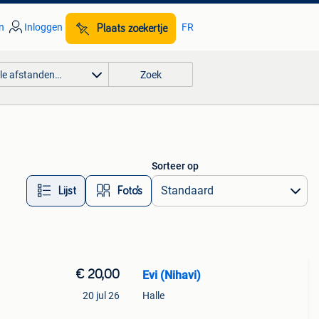
n
Inloggen
FR
Plaats zoekertje
lle afstanden…
Zoek
Sorteer op
Lijst
Foto’s
€ 20,00
Evi (Nihavi)
20 jul 26
Halle