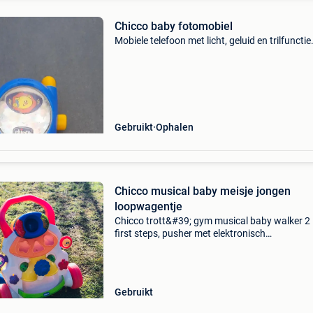
Chicco baby fotomobiel
Mobiele telefoon met licht, geluid en trilfunctie
Gebruikt
Ophalen
Chicco musical baby meisje jongen
loopwagentje
Chicco trott&#39; gym musical baby walker 2 
first steps, pusher met elektronisch
activiteitencentrum en bewegingsdetector,
educatief speelgoed met licht en geluid - voor
kinderen van 9 tot 24
Gebruikt