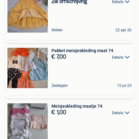
Zie omschrijving
Details
Wellen
22 apr 26
Pakket meisjeskleding maat 74
€ 7,00
Details
Zedelgem
15 jul 25
Meisjeskleding maatje 74
€ 1,00
Details