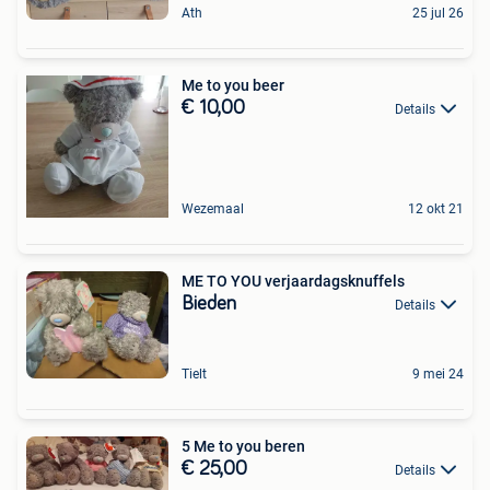
Ath
25 jul 26
Me to you beer
€ 10,00
Details
Wezemaal
12 okt 21
ME TO YOU verjaardagsknuffels
Bieden
Details
Tielt
9 mei 24
5 Me to you beren
€ 25,00
Details