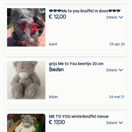
🐨🐨🐨Me to you knuffel in doos🐨🐨🐨
€ 12,00
Details
Aalst
29 apr 26
grijs Me to You beertje 20 cm
Bieden
Details
Nijlen
24 mei 21
ME TO YOU winterknuffel nieuw
€ 17,00
Details