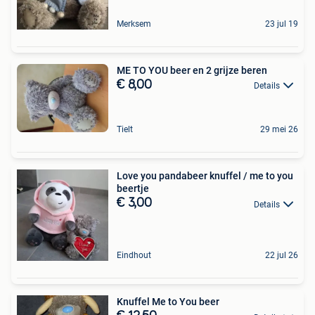
Merksem
23 jul 19
ME TO YOU beer en 2 grijze beren
€ 8,00
Details
Tielt
29 mei 26
Love you pandabeer knuffel / me to you
beertje
€ 3,00
Details
Eindhout
22 jul 26
Knuffel Me to You beer