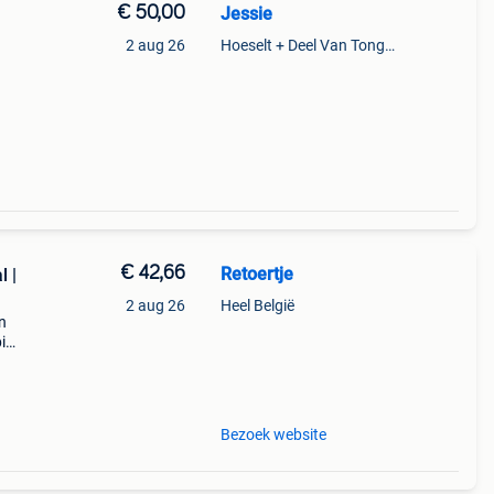
€ 50,00
Jessie
2 aug 26
Hoeselt + Deel Van Tongeren
€ 42,66
Retoertje
l |
2 aug 26
Heel België
n
i
g.
 je
Bezoek website