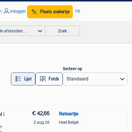
n
Inloggen
FR
Plaats zoekertje
lle afstanden…
Zoek
Sorteer op
Lijst
Foto’s
€ 42,66
Retoertje
l |
2 aug 26
Heel België
n