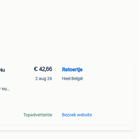
€ 42,66
Retoertje
 Nu
2 aug 26
Heel België
r nu
ige
s die
Topadvertentie
Bezoek website