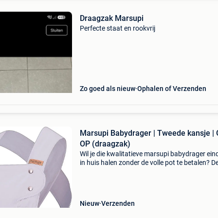
Draagzak Marsupi
Perfecte staat en rookvrij
Zo goed als nieuw
Ophalen of Verzenden
Marsupi Babydrager | Tweede kansje | 
OP (draagzak)
Wil je die kwalitatieve marsupi babydrager eind
in huis halen zonder de volle pot te betalen? D
hoogwaardige babydrager is nu beschikbaar 
maar liefst 53% korting! De marsupi babydrag
Nieuw
Verzenden