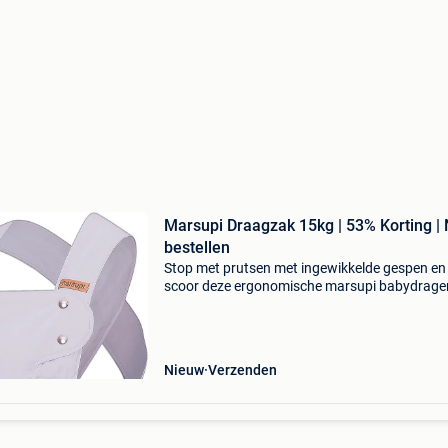
Marsupi Draagzak 15kg | 53% Korting |
bestellen
Stop met prutsen met ingewikkelde gespen en
scoor deze ergonomische marsupi babydrage
met maar liefst 53% korting! Deze hoogwaard
babydrager is de ultieme oplossing voor ouder
hun kleintje
Nieuw
Verzenden