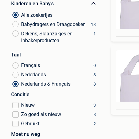
Kinderen en Baby's
Alle zoekertjes
Babydragers en Draagdoeken
13
Dekens, Slaapzakjes en
1
Inbakerproducten
Taal
Français
0
Nederlands
8
Nederlands & Français
8
Conditie
Nieuw
3
Zo goed als nieuw
8
Gebruikt
2
Moet nu weg