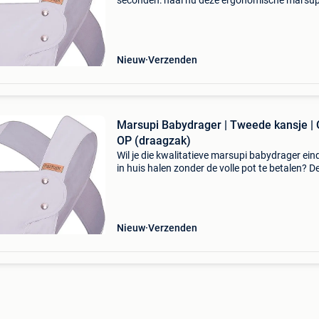
seconden: haal nu deze ergonomische marsup
babydrager in huis met maar liefst 53% kortin
Profiteer van een professionele babydrager die
rug ontziet
Nieuw
Verzenden
Marsupi Babydrager | Tweede kansje | 
OP (draagzak)
Wil je die kwalitatieve marsupi babydrager eind
in huis halen zonder de volle pot te betalen? D
hoogwaardige babydrager is nu beschikbaar 
maar liefst 53% korting! De marsupi babydrag
Nieuw
Verzenden