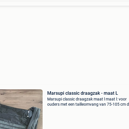
Marsupi classic draagzak - maat L
Marsupi classic draagzak maat l maat l: voor
ouders met een tailleomvang van 75-105 cm 
marsupi draagzak is klein en compact op te
vouwen en kan zo in het bijgeleverde tasje ove
mee naartoe. De m