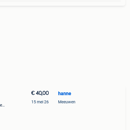
€ 40,00
hanne
15 mei 26
Meeuwen
de
ral