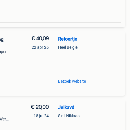
€ 40,09
Retoertje
ng,
22 apr 26
Heel België
open
 56%!
Bezoek website
€ 20,00
Jelkavd
18 jul 24
Sint-Niklaas
 Werd
n was