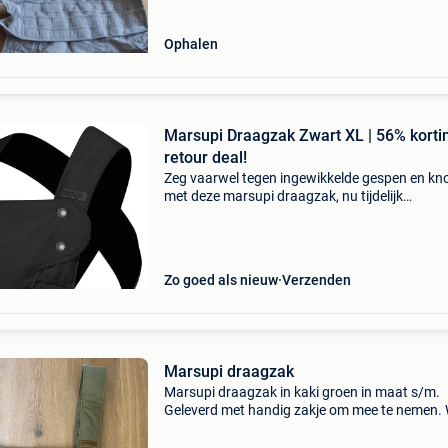
Ophalen
Marsupi Draagzak Zwart XL | 56% korti
retour deal!
Zeg vaarwel tegen ingewikkelde gespen en kn
met deze marsupi draagzak, nu tijdelijk
beschikbaar met een waanzinnige korting van
Deze ergonomische draagzak is de ultieme
oplossing voor ouders
Zo goed als nieuw
Verzenden
Marsupi draagzak
Marsupi draagzak in kaki groen in maat s/m.
Geleverd met handig zakje om mee te nemen.
me aangeraden door een draagconsulente, e
super handig! In een handomdraai krijg je in je