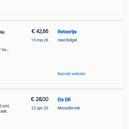
€ 42,66
Retoertje
 Nu
15 mei 26
Heel België
r nu
ige
s die
Bezoek website
€ 28,00
Els DR
05 cm)
22 apr 26
Messelbroek
taat.