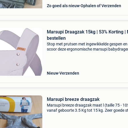
Zo goed als nieuw
Ophalen of Verzenden
Marsupi Draagzak 15kg | 53% Korting |
bestellen
Stop met prutsen met ingewikkelde gespen en
scoor deze ergonomische marsupi babydrage
met maar liefst 53% korting! Deze hoogwaard
babydrager is de ultieme oplossing voor ouder
hun kleintje
Nieuw
Verzenden
Marsupi breeze draagzak
Marsupi breeze draagzak maat l (taille 75 - 1
vanaf geboorte 3.5 Kg tot 15 kg. Zeer goede s