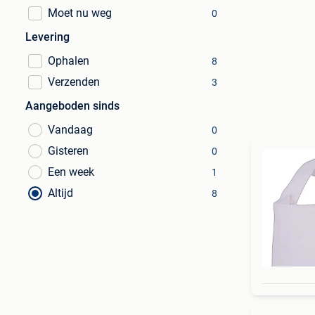
Moet nu weg
0
Levering
Ophalen
8
Verzenden
3
Aangeboden sinds
Vandaag
0
Gisteren
0
Een week
1
Altijd
8