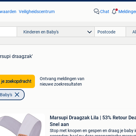
waarden
Veiligheidscentrum
Chat
Meldinge
Kinderen en Baby's
A
rsupi draagzak'
Ontvang meldingen van
 je zoekopdracht
nieuwe zoekresultaten
 Baby's
Marsupi Draagzak Lila | 53% Retour Dea
Snel aan
Stop met knopen en gespen en draag je baby i