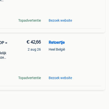
i
g.
 je
Topadvertentie
Bezoek website
€ 42,66
Retoertje
OP =
2 aug 26
Heel België
elijk
eze
met
er sta
Topadvertentie
Bezoek website