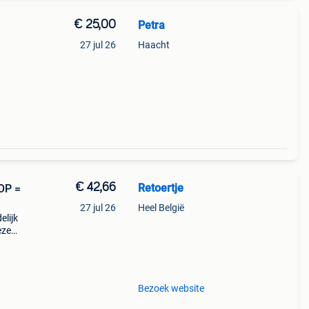
€ 25,00
Petra
27 jul 26
Haacht
€ 42,66
Retoertje
OP =
27 jul 26
Heel België
elijk
eze
met
er sta
Bezoek website