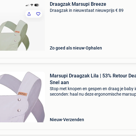
Draagzak Marsupi Breeze
Draagzak in nieuwstaat nieuwprijs € 89
Zo goed als nieuw
Ophalen
Marsupi Draagzak Lila | 53% Retour Dea
Snel aan
Stop met knopen en gespen en draag je baby i
seconden: haal nu deze ergonomische marsup
babydrager in huis met maar liefst 53% kortin
Profiteer van een professionele babydrager die
rug ontziet
Nieuw
Verzenden