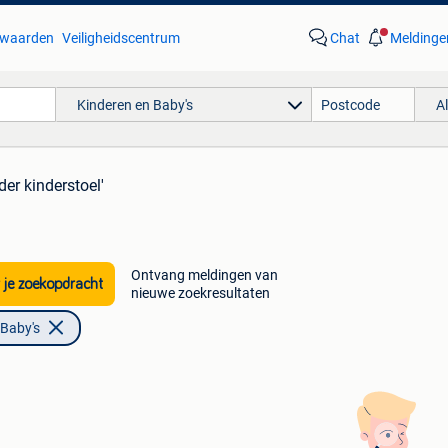
waarden
Veiligheidscentrum
Chat
Meldinge
Kinderen en Baby's
A
der kinderstoel'
Ontvang meldingen van
 je zoekopdracht
nieuwe zoekresultaten
 Baby's