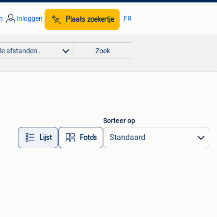
n
Inloggen
FR
Plaats zoekertje
lle afstanden…
Zoek
Sorteer op
Lijst
Foto’s