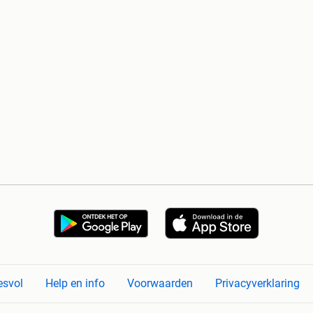
esvol
Help en info
Voorwaarden
Privacyverklaring