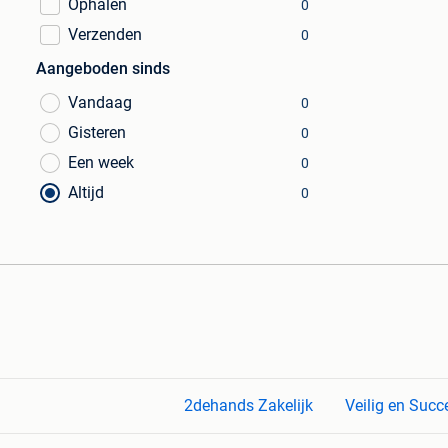
Ophalen
0
Verzenden
0
Aangeboden sinds
Vandaag
0
Gisteren
0
Een week
0
Altijd
0
2dehands Zakelijk
Veilig en Succ