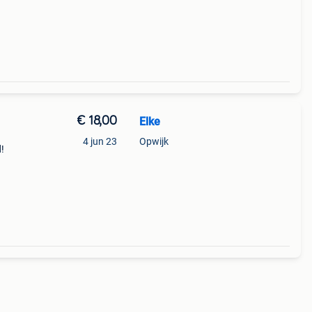
€ 18,00
Elke
4 jun 23
Opwijk
!