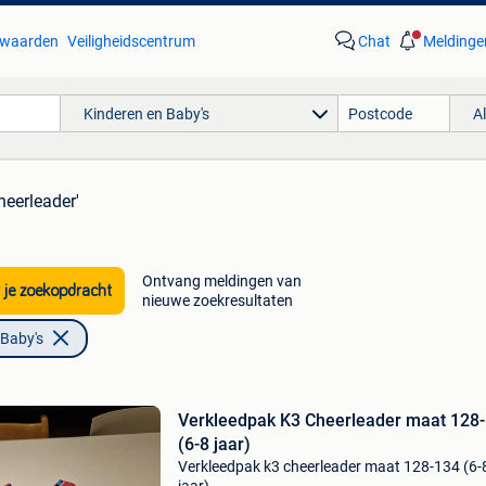
waarden
Veiligheidscentrum
Chat
Meldinge
Kinderen en Baby's
A
heerleader'
Ontvang meldingen van
 je zoekopdracht
nieuwe zoekresultaten
 Baby's
Verkleedpak K3 Cheerleader maat 128
(6-8 jaar)
Verkleedpak k3 cheerleader maat 128-134 (6-