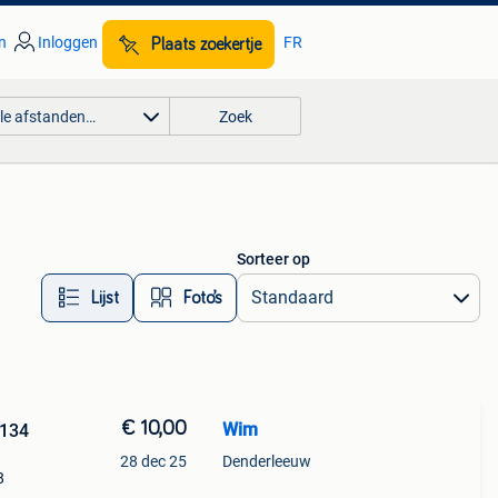
n
Inloggen
FR
Plaats zoekertje
lle afstanden…
Zoek
Sorteer op
Lijst
Foto’s
€ 10,00
Wim
-134
28 dec 25
Denderleeuw
8