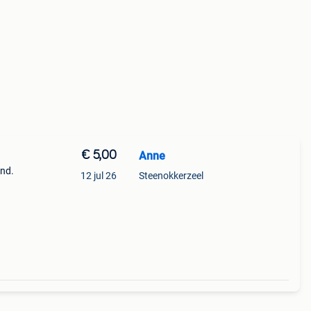
€ 5,00
Anne
and.
12 jul 26
Steenokkerzeel