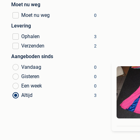
Moet nu weg
Moet nu weg
0
Levering
Ophalen
3
Verzenden
2
Aangeboden sinds
Vandaag
0
Gisteren
0
Een week
0
Altijd
3