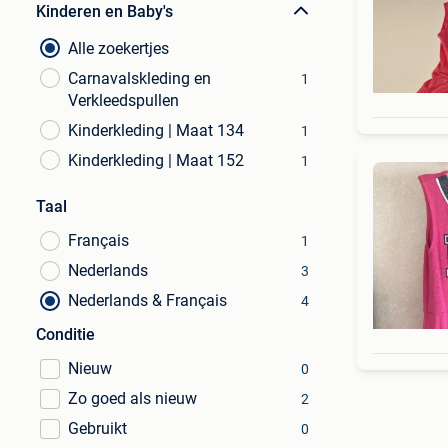
Kinderen en Baby's
Alle zoekertjes
Carnavalskleding en
1
Verkleedspullen
Kinderkleding | Maat 134
1
Kinderkleding | Maat 152
1
Taal
Français
1
Nederlands
3
Nederlands & Français
4
Conditie
Nieuw
0
Zo goed als nieuw
2
Gebruikt
0