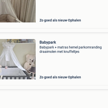
volledige pakket neemt. Quax park of bed o
Zo goed als nieuw
Ophalen
Babypark
Babypark + matras hemel parkomranding
draaimolen met knuffeltjes
Zo goed als nieuw
Ophalen