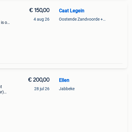
€ 150,00
Caat Legein
4 aug 26
Oostende Zandvoorde +Oostende
is op
€ 200,00
Ellen
nt
28 jul 26
Jabbeke
ur)
en -