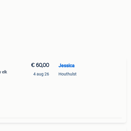
€ 60,00
Jessica
 elk
4 aug 26
Houthulst