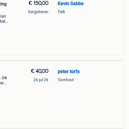
€ 150,00
Kevin Sabbe
ing
Eergisteren
Tielt
 Kan
 het
een
t park
€ 40,00
peter torfs
. Dik
26 jul 26
Turnhout
er
o)