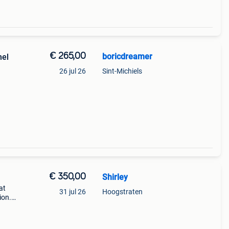
€ 265,00
boricdreamer
mel
26 jul 26
Sint-Michiels
€ 350,00
Shirley
at
31 jul 26
Hoogstraten
ion.
leed,