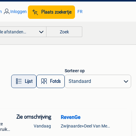
n
Inloggen
FR
Plaats zoekertje
lle afstanden…
Zoek
Sorteer op
Lijst
Foto’s
Zie omschrijving
RevenGe
ze
Vandaag
Zwijnaarde+Deel Van Merelbeke
ruikt.
u het