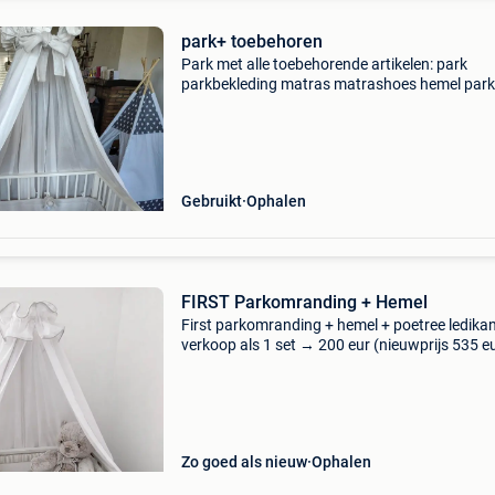
park+ toebehoren
Park met alle toebehorende artikelen: park
parkbekleding matras matrashoes hemel park 
3 hoogtes verstelbaar enkel ophalen geen
verzending mogenlijk
Gebruikt
Ophalen
FIRST Parkomranding + Hemel
First parkomranding + hemel + poetree ledika
verkoop als 1 set → 200 eur (nieuwprijs 535 e
gebruikt voor 1 kindje - nieuwstaat enkel ophal
volledig contante betaling bij afhaling!!
Zo goed als nieuw
Ophalen