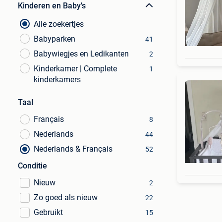
Kinderen en Baby's
Alle zoekertjes
Babyparken
41
Babywiegjes en Ledikanten
2
Kinderkamer | Complete
1
kinderkamers
Taal
Français
8
Nederlands
44
Nederlands & Français
52
Conditie
Nieuw
2
Zo goed als nieuw
22
Gebruikt
15