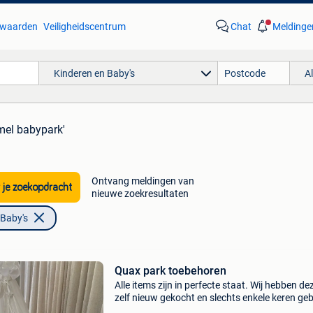
waarden
Veiligheidscentrum
Chat
Meldinge
Kinderen en Baby's
A
mel babypark'
Ontvang meldingen van
 je zoekopdracht
nieuwe zoekresultaten
 Baby's
Quax park toebehoren
Alle items zijn in perfecte staat. Wij hebben de
zelf nieuw gekocht en slechts enkele keren geb
Ook afzonderlijk te koop - extra korting indien 