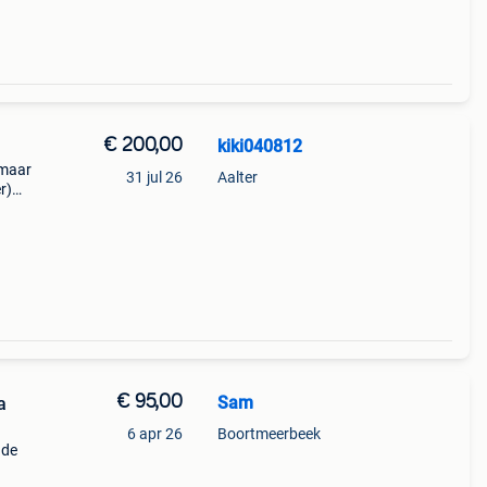
€ 200,00
kiki040812
 maar
31 jul 26
Aalter
r)
en
len
€ 95,00
Sam
a
6 apr 26
Boortmeerbeek
 de