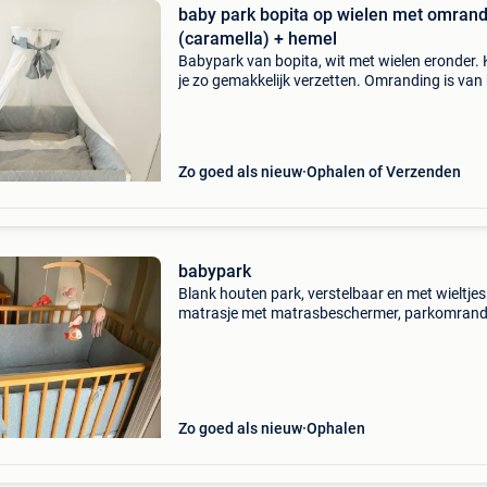
baby park bopita op wielen met omrand
(caramella) + hemel
Babypark van bopita, wit met wielen eronder.
je zo gemakkelijk verzetten. Omranding is van
merk caramella met bijhorende hemel alsook 
dekentje in dezelfde stof. Matras inclusief. He
Zo goed als nieuw
Ophalen of Verzenden
babypark
Blank houten park, verstelbaar en met wieltjes
matrasje met matrasbeschermer, parkomrand
(hemel ook aanwezig maar niet gebruikt)
parkligger, muziekmobieltje little dutch (15 eur
afhalen aan d
Zo goed als nieuw
Ophalen