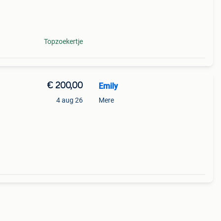
Topzoekertje
€ 200,00
Emily
4 aug 26
Mere