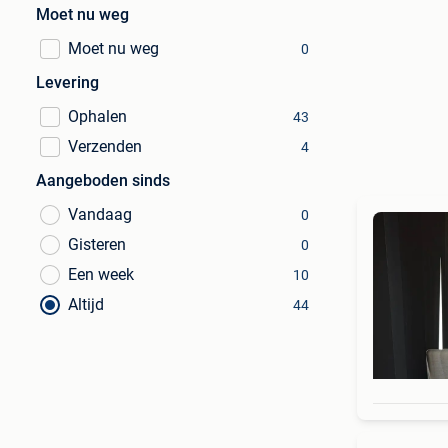
Moet nu weg
Moet nu weg
0
Levering
Ophalen
43
Verzenden
4
Aangeboden sinds
Vandaag
0
Gisteren
0
Een week
10
Altijd
44