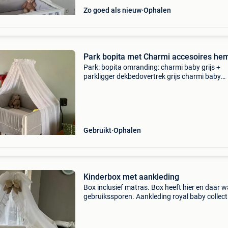
Zo goed als nieuw
Ophalen
Park bopita met Charmi accesoires he
Park: bopita omranding: charmi baby grijs +
parkligger dekbedovertrek grijs charmi baby
donsdeken matras + hoes hemel little dutch
activiteitenkussen + mobiel: + 15 euro
Gebruikt
Ophalen
Kinderbox met aankleding
Box inclusief matras. Box heeft hier en daar w
gebruikssporen. Aankleding royal baby collect
Hemel + hemelstandaard, boxomranding, boxk
kussentjes, lakentje,strik en knuffelzak.