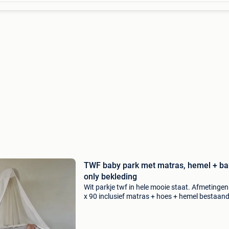
TWF baby park met matras, hemel + ba
only bekleding
Wit parkje twf in hele mooie staat. Afmetingen 
x 90 inclusief matras + hoes + hemel bestaand
een staander met hemeldoek + baby&#39;s on
bedomrander en kussen zoals op de afbeeldin