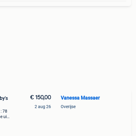
€ 150,00
Vanessa Massaer
by's
2 aug 26
Overijse
: 78
e uit
ly
g het