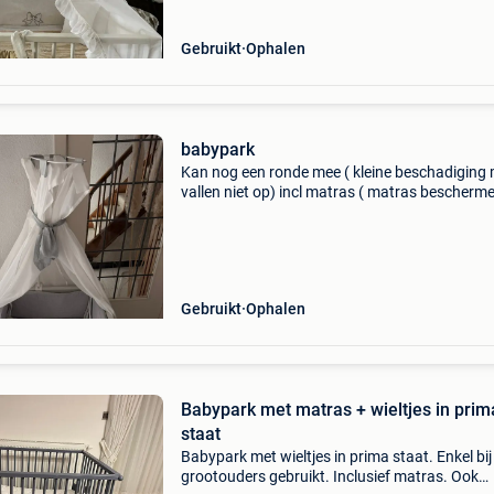
Gebruikt
Ophalen
babypark
Kan nog een ronde mee ( kleine beschadiging
vallen niet op) incl matras ( matras bescherme
extra doek ( vlek was je er uit) beschermwand
hemel ook een appart bak onderaan voor spul
op te b
Gebruikt
Ophalen
Babypark met matras + wieltjes in prim
staat
Babypark met wieltjes in prima staat. Enkel bij
grootouders gebruikt. Inclusief matras. Ook