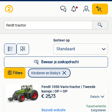
Kinderen en Baby's
Sorteer op
Alle afstanden…
Bewaar je zoekopdracht
Filters
Kinderen en Baby's
Fendt 1050 Vario tractor | Tweede
kansje | OP = OP
€ 25,73
Details
Topadvertentie
Bezoek website
Eergisteren