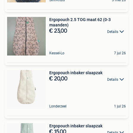
Sint-Kruis
3 mei 26
Ergopouch 2.5 TOG maat 62 (0-3
maanden)
€ 23,00
Details
Kessel-Lo
7 jul 26
Ergopouch inbaker slaapzak
€ 20,00
Details
Londerzeel
1 jul 26
Ergopouch inbaker slaapzak
€ 15,00
Details