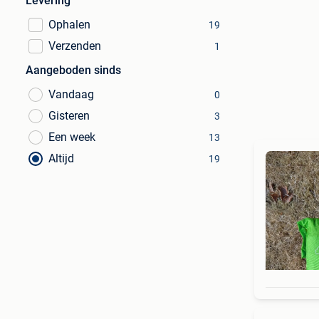
Levering
Ophalen
19
Verzenden
1
Aangeboden sinds
Vandaag
0
Gisteren
3
Een week
13
Altijd
19