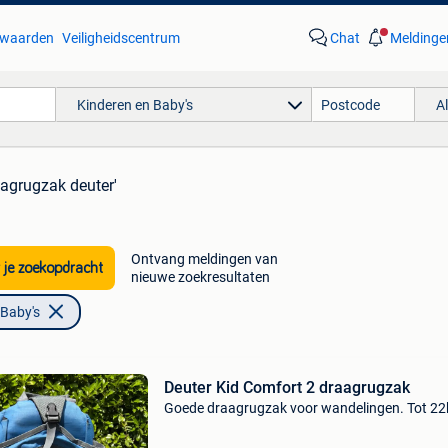
waarden
Veiligheidscentrum
Chat
Meldinge
Kinderen en Baby's
A
aagrugzak deuter'
Ontvang meldingen van
 je zoekopdracht
nieuwe zoekresultaten
 Baby's
Deuter Kid Comfort 2 draagrugzak
Goede draagrugzak voor wandelingen. Tot 22