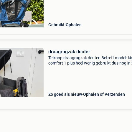
Gebruikt
Ophalen
draagrugzak deuter
Te koop draagrugzak deuter. Betreft model: ki
comfort 1 plus heel wenig gebruikt dus nog in 
goede staat. Wordt verkocht wegens te grote
kinderen. Liefst afhalen wegens formaat van 
pakket.
Zo goed als nieuw
Ophalen of Verzenden