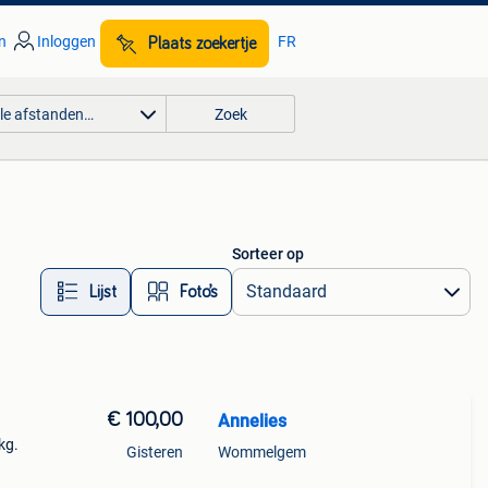
n
Inloggen
FR
Plaats zoekertje
lle afstanden…
Zoek
Sorteer op
Lijst
Foto’s
€ 100,00
Annelies
kg.
Gisteren
Wommelgem