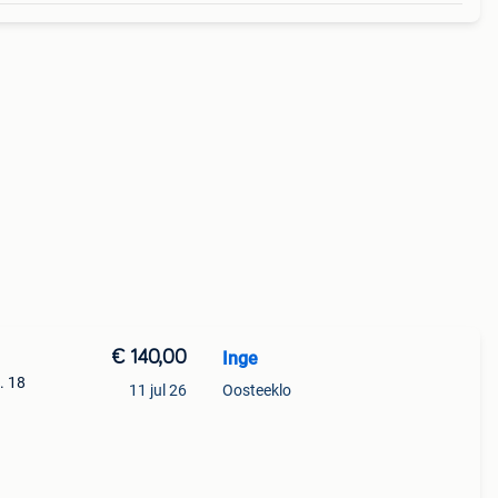
€ 140,00
Inge
. 18
11 jul 26
Oosteeklo