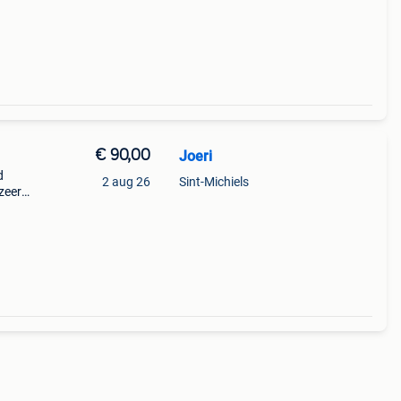
€ 90,00
Joeri
d
2 aug 26
Sint-Michiels
zeer
het