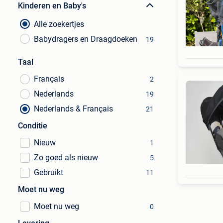
Kinderen en Baby's
Alle zoekertjes
Babydragers en Draagdoeken
19
Taal
Français
2
Nederlands
19
Nederlands & Français
21
Conditie
Nieuw
1
Zo goed als nieuw
5
Gebruikt
11
Moet nu weg
Moet nu weg
0