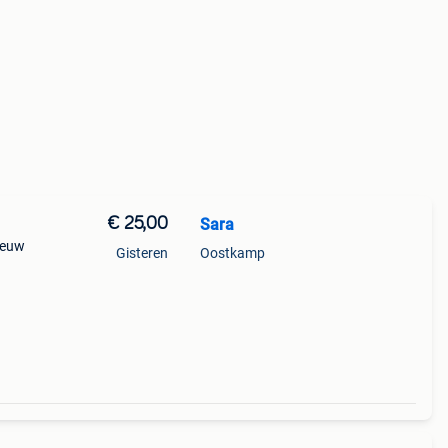
€ 25,00
Sara
ieuw
Gisteren
Oostkamp