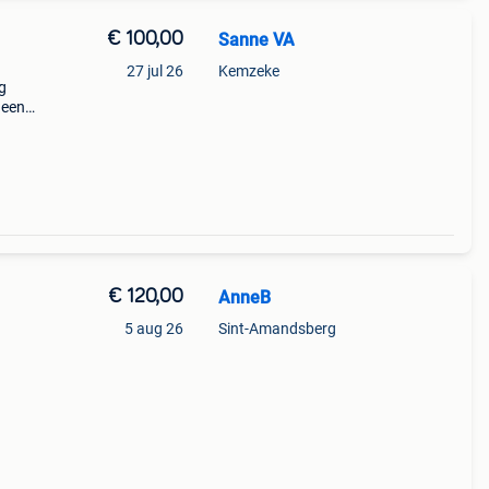
€ 100,00
Sanne VA
27 jul 26
Kemzeke
g
 een
r te
ag op
€ 120,00
AnneB
5 aug 26
Sint-Amandsberg