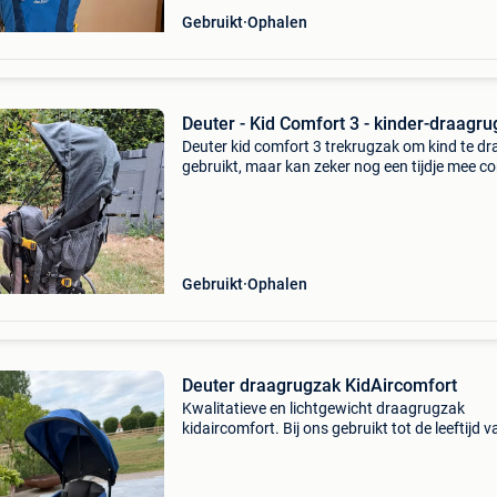
Gebruikt
Ophalen
Deuter - Kid Comfort 3 - kinder-draagr
Deuter kid comfort 3 trekrugzak om kind te d
gebruikt, maar kan zeker nog een tijdje mee c
via chat van 2dehands.be
Gebruikt
Ophalen
Deuter draagrugzak KidAircomfort
Kwalitatieve en lichtgewicht draagrugzak
kidaircomfort. Bij ons gebruikt tot de leeftijd v
jaar, op reis in de bergen of op langere wandel
thuis. De rugzakruimte onderin is bijzonder h
v