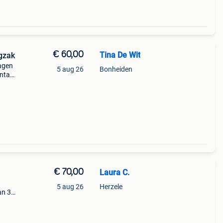
€ 60,00
Tina De Wit
ugzak
ragen
5 aug 26
Bonheiden
ontact
€ 70,00
Laura C.
5 aug 26
Herzele
an 3
ingen
andig