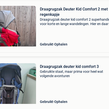
Draagrugzak Deuter Kid Comfort 2 met
regenkapje
Draagrugzak deuter kid comfort 2 superhandi
voor korte en lange wandelingen. Hier en daar
vlekje van normaal gebruik. Onze kindjes zijn e
groot voor geworden, dus deze rugzak wil gra
sta
Gebruikt
Ophalen
Draagrugzak deuter kid comfort 3
Gebruikte staat, maar prima voor heel wat
volgende avonturen
Gebruikt
Ophalen