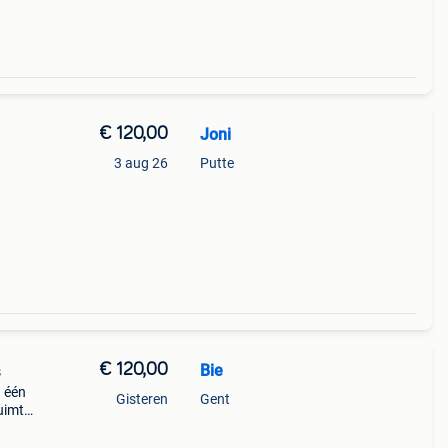
€ 120,00
Joni
3 aug 26
Putte
.
€ 120,00
Bie
s
 één
Gisteren
Gent
uimte
 maar