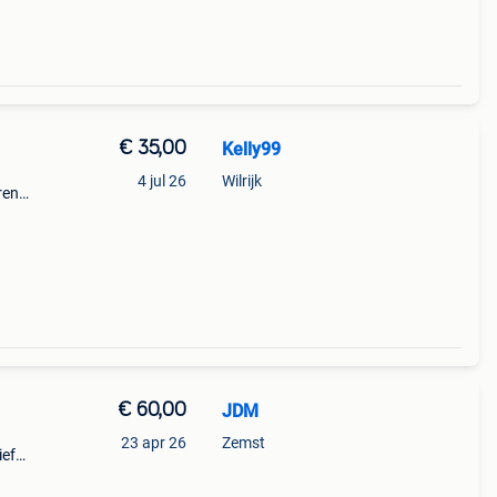
€ 35,00
Kelly99
4 jul 26
Wilrijk
ren
 met
€ 60,00
JDM
23 apr 26
Zemst
ief