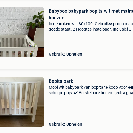
Babybox babypark bopita wit met matr
hoezen
In gebroken wit, 80x100. Gebruikssporen maa
goede staat. 2 Hoogtes instelbaar. Inclusief
matrasje en 2 overtrekken.
Gebruikt
Ophalen
Bopita park
Mooi wit babypark van bopita te koop voor ee
scherpe prijs. ✔️ Verstelbare bodem (extra gaa
voorzien om het park licht schuin te zetten bij
reflux) ✔️ inclusief matras ✔️ inclusief parkleg
het
Gebruikt
Ophalen