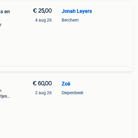
€ 25,00
Jonah Leyers
as en
4 aug 26
Berchem
r
€ 60,00
Zoë
n
2 aug 26
Diepenbeek
tjes
ger