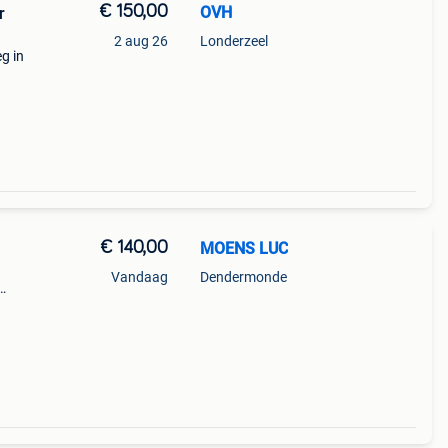
€ 150,00
OVH
r
2 aug 26
Londerzeel
g in
t je
€ 140,00
MOENS LUC
Vandaag
Dendermonde
cm /