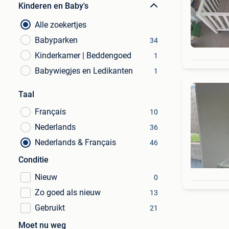
Kinderen en Baby's
Alle zoekertjes
Babyparken
34
Kinderkamer | Beddengoed
1
Babywiegjes en Ledikanten
1
Taal
Français
10
Nederlands
36
Nederlands & Français
46
Conditie
Nieuw
0
Zo goed als nieuw
13
Gebruikt
21
Moet nu weg