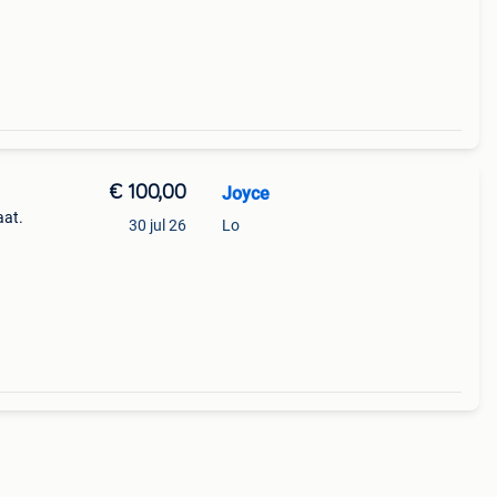
outen
€ 100,00
Joyce
aat.
30 jul 26
Lo