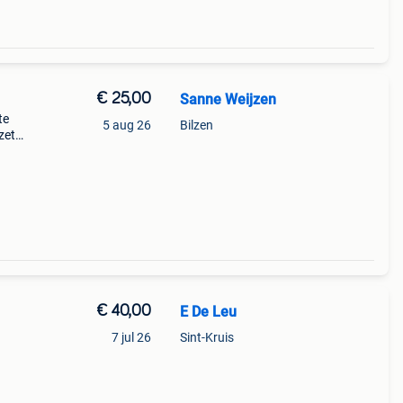
€ 25,00
Sanne Weijzen
te
5 aug 26
Bilzen
zet
m 68 2
nten
€ 40,00
E De Leu
7 jul 26
Sint-Kruis