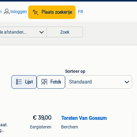
n
Inloggen
FR
Plaats zoekertje
lle afstanden…
Zoek
Sorteer op
Lijst
Foto’s
€ 39,00
Torsten Van Gossum
taat.
Eergisteren
Berchem
g