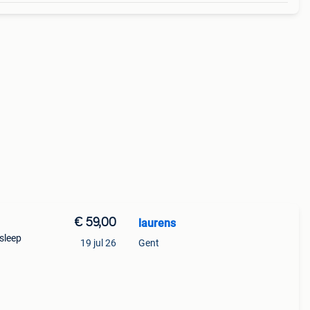
€ 59,00
laurens
osleep
19 jul 26
Gent