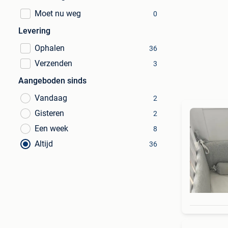
Moet nu weg
0
Levering
Ophalen
36
Verzenden
3
Aangeboden sinds
Vandaag
2
Gisteren
2
Een week
8
Altijd
36