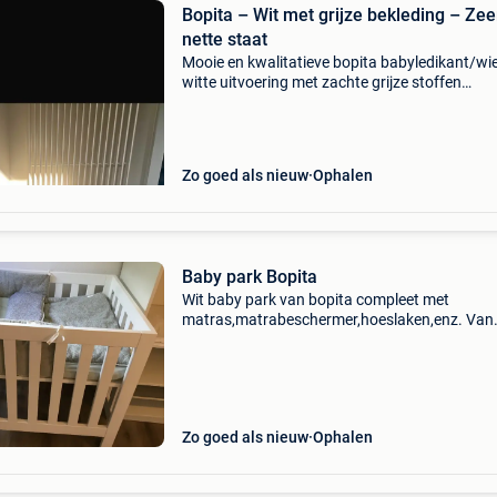
Bopita – Wit met grijze bekleding – Zee
nette staat
Mooie en kwalitatieve bopita babyledikant/wie
witte uitvoering met zachte grijze stoffen
bekleding. Ideaal voor de eerste maanden zoda
baby veilig en comfortabel kan slapen.
Zo goed als nieuw
Ophalen
Baby park Bopita
Wit baby park van bopita compleet met
matras,matrabeschermer,hoeslaken,enz. Van
koeka. Weinig gebruikt/ kleinkind l: 1m / b: 80 
h: 90 cm alleen afhaling mogelijk.
Zo goed als nieuw
Ophalen