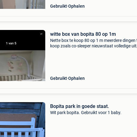
Gebruikt
Ophalen
witte box van bopita 80 op 1m
Nette box te koop 80 op 1 m meerdere dingen 
koop zoals co-sleeper nieuwstaat volledige uit
bad nieuw heel veel meisjes kleding van 50 te
muziek mobielen roze nieuw slaapzak met wa
mail
Gebruikt
Ophalen
Bopita park in goede staat.
Wit park bopita. Gebruikt voor 1 baby.