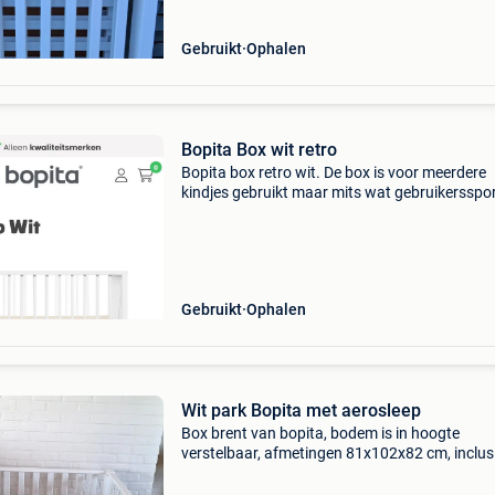
Gebruikt
Ophalen
Bopita Box wit retro
Bopita box retro wit. De box is voor meerdere
kindjes gebruikt maar mits wat gebruikersspo
zeker nog goed te gebruiken. Bij interesse ook
matrasje en boxkleed te verkrijgen. Ophalen te
wilrijk
Gebruikt
Ophalen
Wit park Bopita met aerosleep
Box brent van bopita, bodem is in hoogte
verstelbaar, afmetingen 81x102x82 cm, inclus
matras, matrasbeschermer en hoeslaken van
aerosleep