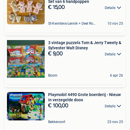
Set van 6 handpoppen
€ 15,00
Details
St-Kwintens-Lennik + Deel Roosdaal
10 nov 25
3 vintage puzzels Tom & Jerry Tweety &
Sylvester Walt Disney
€ 9,00
Details
Boom
6 apr 26
Playmobil 4490 Grote boerderij - Nieuw
in verzegelde doos
€ 100,00
Details
Bekkevoort
23 nov 25