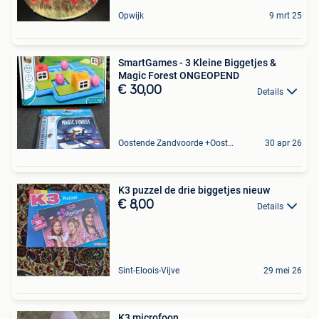
Opwijk
9 mrt 25
SmartGames - 3 Kleine Biggetjes &
Magic Forest ONGEOPEND
€ 30,00
Details
Oostende Zandvoorde +Oostende
30 apr 26
K3 puzzel de drie biggetjes nieuw
€ 8,00
Details
Sint-Eloois-Vijve
29 mei 26
K3 microfoon