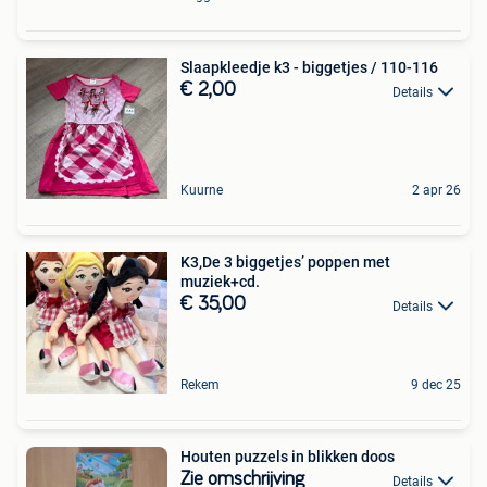
Slaapkleedje k3 - biggetjes / 110-116
€ 2,00
Details
Kuurne
2 apr 26
K3,De 3 biggetjes’ poppen met
muziek+cd.
€ 35,00
Details
Rekem
9 dec 25
Houten puzzels in blikken doos
Zie omschrijving
Details