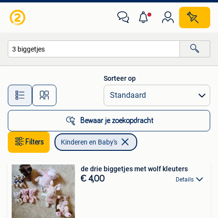
Kinderen en Baby's
Sorteer op
Alle afstanden…
Bewaar je zoekopdracht
Filters
Kinderen en Baby's
de drie biggetjes met wolf kleuters
€ 4,00
Details